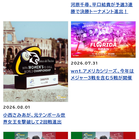
河原千尋、平口結貴が予選3連
勝で決勝トーナメント進出！
2026.07.31
wnt.アメリカシリーズ、今年は
メジャー3戦を含む5戦が開催
2026.08.01
小西さみあが、元テンボール世
界女王を撃破して2回戦進出