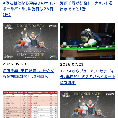
4戦連続となる東男子のナイン
河原千尋が決勝トーナメント進
ボールバトル、決勝日は26日
出まであと1勝
（日）
2026.07.23
2026.07.23
河原千尋、平口結貴、村松さく
JPBAからジュリアン・セラディ
らが初戦に勝利し2回戦へ
ラ、奥田玲生の2名がヘイボール
に参戦中