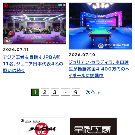
2026.07.11
2026.07.10
アジア王者を目指すJPBA勢
ジュリアン・セラディラ、奥田玲
11名、ジュニア日本代表4名の
生が優勝賞金4,400万円のヘ
戦いは続く
イボールに挑戦中
1
2
3
…
9
次へ »