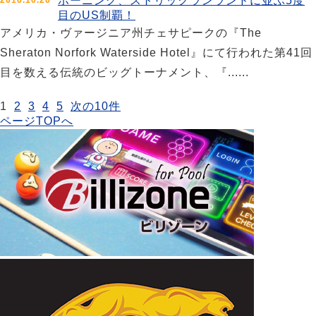
ボーニング、ストリックランランドに並ぶ5度
2016.10.26
目のUS制覇！
アメリカ・ヴァージニア州チェサピークの『The
Sheraton Norfork Waterside Hotel』にて行われた第41回
目を数える伝統のビッグトーナメント、『......
1
2
3
4
5
次の10件
ページTOPへ