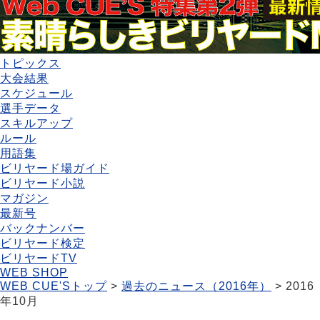
トピックス
大会結果
スケジュール
選手データ
スキルアップ
ルール
用語集
ビリヤード場ガイド
ビリヤード小説
マガジン
最新号
バックナンバー
ビリヤード検定
ビリヤードTV
WEB SHOP
WEB CUE'Sトップ
>
過去のニュース（2016年）
> 2016
年10月