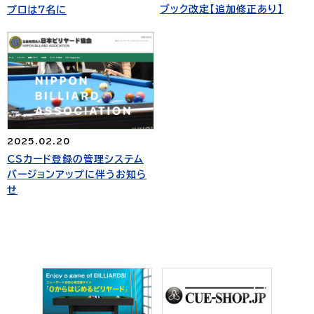
ブック改定【追加修正あり】
プロは7名に
2025.02.20
CSカード登録の管理システム
バージョンアップに伴うお知ら
せ