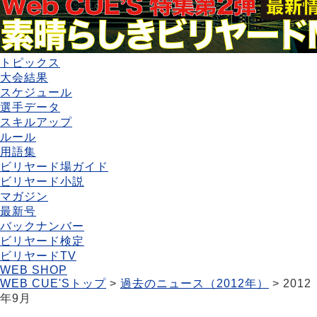
トピックス
大会結果
スケジュール
選手データ
スキルアップ
ルール
用語集
ビリヤード場ガイド
ビリヤード小説
マガジン
最新号
バックナンバー
ビリヤード検定
ビリヤードTV
WEB SHOP
WEB CUE'Sトップ
>
過去のニュース（2012年）
> 2012
年9月