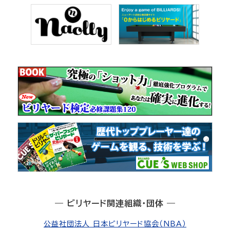
― ビリヤード関連組織・団体 ―
公益社団法人 日本ビリヤード協会（NBA）