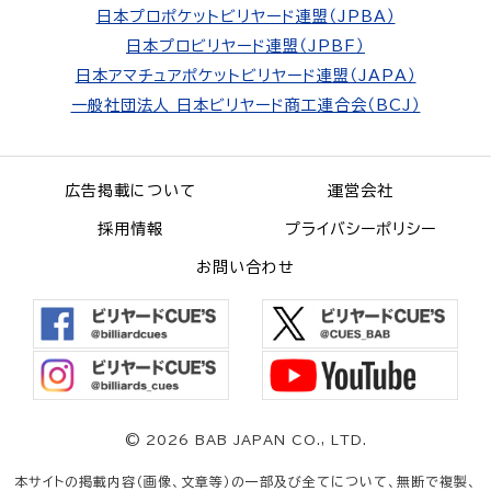
日本プロポケットビリヤード連盟（JPBA）
日本プロビリヤード連盟（JPBF）
日本アマチュアポケットビリヤード連盟（JAPA）
一般社団法人 日本ビリヤード商工連合会（BCJ）
広告掲載について
運営会社
採用情報
プライバシーポリシー
お問い合わせ
©
2026 BAB JAPAN CO., LTD.
本サイトの掲載内容（画像、文章等）の一部及び全てについて、無断で複製、