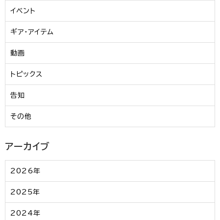
イベント
ギア・アイテム
動画
トピックス
告知
その他
アーカイブ
2026年
2025年
2024年