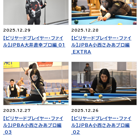
2025.12.29
2025.12.28
【ビリヤードプレイヤー・ファイ
【ビリヤードプレイヤー・ファイ
ル】JPBA大井直幸プロ編_01
ル】JPBA小西さみあプロ編
_EXTRA
2025.12.27
2025.12.26
【ビリヤードプレイヤー・ファイ
【ビリヤードプレイヤー・ファイ
ル】JPBA小西さみあプロ編
ル】JPBA小西さみあプロ編
_03
_02