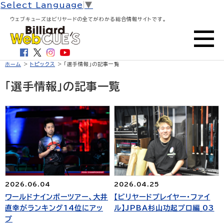
Select Language
▼
ウェブキューズはビリヤードの全てがわかる総合情報サイトです。
ホーム
>
トピックス
> 「選手情報」の記事一覧
「選手情報」の記事一覧
2026.06.04
2026.04.25
ワールドナインボーツアー、大井
【ビリヤードプレイヤー・ファイ
直幸がランキング14位にアッ
ル】JPBA杉山功起プロ編_03
プ