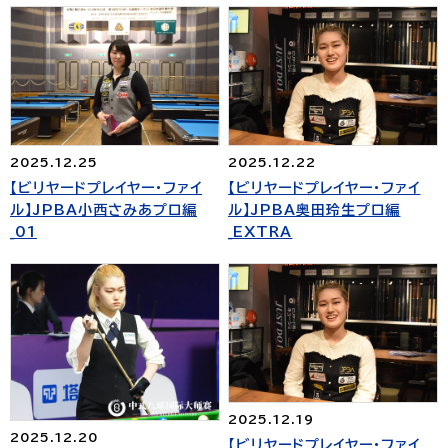
2025.12.25
2025.12.22
【ビリヤードプレイヤー・ファイ
【ビリヤードプレイヤー・ファイ
ル】JPBA小西さみあプロ編
ル】JPBA奥田玲生プロ編
_01
_EXTRA
2025.12.19
2025.12.20
【ビリヤードプレイヤー・ファイ