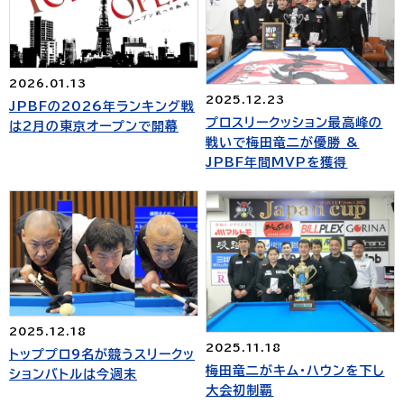
2026.01.13
2025.12.23
JPBFの2026年ランキング戦
プロスリークッション最高峰の
は2月の東京オープンで開幕
戦いで梅田竜二が優勝 &
JPBF年間MVPを獲得
2025.12.18
2025.11.18
トッププロ9名が競うスリークッ
梅田竜二がキム・ハウンを下し
ションバトルは今週末
大会初制覇