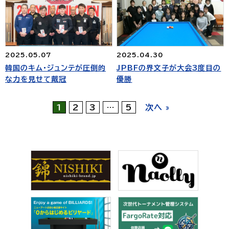
2025.05.07
2025.04.30
韓国のキム・ジュンテが圧倒的
JPBFの界文子が大会3度目の
な力を見せて戴冠
優勝
1
2
3
…
5
次へ »