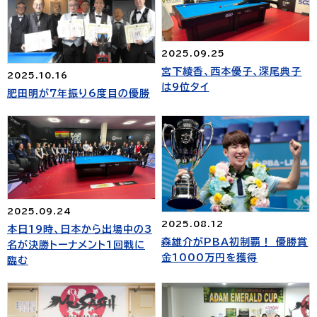
2025.09.25
宮下綾香、西本優子、深尾典子
2025.10.16
は9位タイ
肥田明が7年振り6度目の優勝
2025.09.24
2025.08.12
本日19時、日本から出場中の3
森雄介がPBA初制覇！ 優勝賞
名が決勝トーナメント1回戦に
金1000万円を獲得
臨む