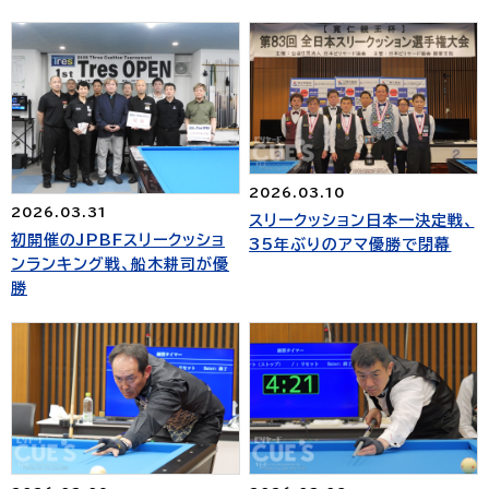
2026.03.10
2026.03.31
スリークッション日本一決定戦、
初開催のJPBFスリークッショ
35年ぶりのアマ優勝で閉幕
ンランキング戦、船木耕司が優
勝