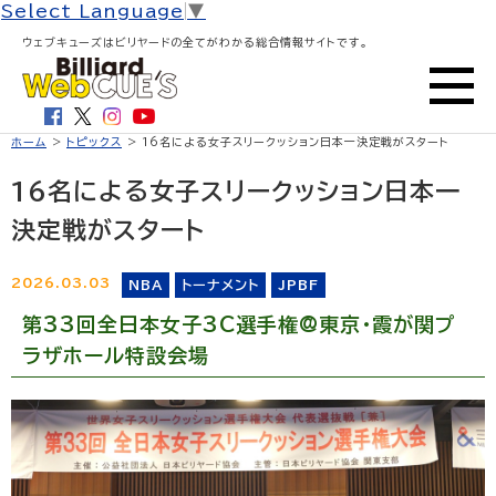
Select Language
▼
ウェブキューズはビリヤードの全てがわかる総合情報サイトです。
ホーム
>
トピックス
> 16名による女子スリークッション日本一決定戦がスタート
16名による女子スリークッション日本一
決定戦がスタート
2026.03.03
NBA
トーナメント
JPBF
第33回全日本女子3C選手権@東京・霞が関プ
ラザホール特設会場