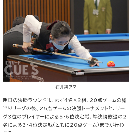
石井舞アマ
明日の決勝ラウンドは、まず4名×2組、20点ゲームの総
当りリーグの後、25点ゲームの決勝トーナメントと、リー
グ3位のプレイヤーによる5・6位決定戦、準決勝敗退の2
名による3・４位決定戦（ともに20点ゲーム）までが行わ