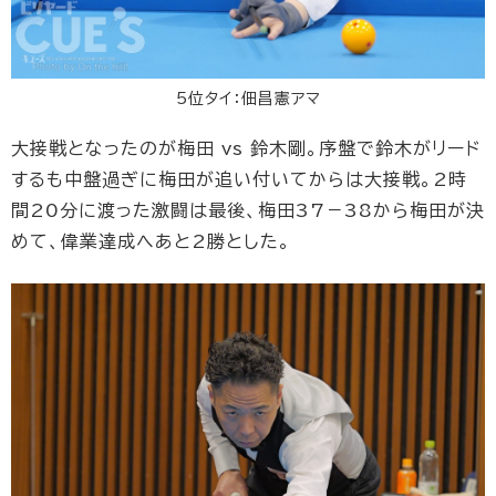
5位タイ：佃昌憲アマ
大接戦となったのが梅田 vs 鈴木剛。序盤で鈴木がリード
するも中盤過ぎに梅田が追い付いてからは大接戦。2時
間20分に渡った激闘は最後、梅田37－38から梅田が決
めて、偉業達成へあと2勝とした。