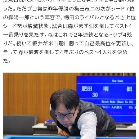
決勝日はベスト8から。今年はプロ6名、アマ2名が勝ち残
った。ただプロ勢は昨年優勝の梅田竜二の次がシード7位
の森陽一郎という陣容で、梅田のライバルとなるべき上位
シード勢が壊滅状態。試合は森がまず佃を倒してベスト4
一番乗りを果たす。森はこれで2年連続となるトップ4残
りだ。続いて板井が米山聡に勝って自己最高位を更新し、
そして界が樋渡を倒して4年ぶりのベスト4入りを決め
た。