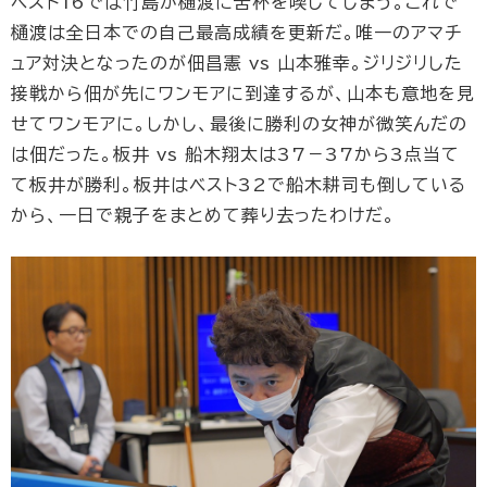
ベスト16では竹島が樋渡に苦杯を喫してしまう。これで
樋渡は全日本での自己最高成績を更新だ。唯一のアマチ
ュア対決となったのが佃昌憲 vs 山本雅幸。ジリジリした
接戦から佃が先にワンモアに到達するが、山本も意地を見
せてワンモアに。しかし、最後に勝利の女神が微笑んだの
は佃だった。板井 vs 船木翔太は37－37から3点当て
て板井が勝利。板井はベスト32で船木耕司も倒している
から、一日で親子をまとめて葬り去ったわけだ。