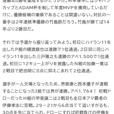
連覇&8勝を達成するかどうかだ。昨年後半にはジャパン
カップとADAM杯を制して年度MVPを獲得しているだ
けに、優勝候補の筆頭であることは間違いない。対抗の一
番手は2年連続準優勝の竹島欧だろう。竹島が勝てば14
年ぶり2勝目だ。
それでは予選から振り返ってみよう。初日にハイラン11を
出したP組の樋渡順也は連勝で1位通過。2日目に同じハ
イラン11を出した三戸雅之も連勝のアベ1.500で1位通
過。初日に12キュー上がりを披露したN組の加藤一寛は
2戦目で肥田明に8点に抑えこまれて2位通過。
選手が一人欠場となったため、界敦康と西本優子が連戦
することになったI組では界が連勝。アベ1.764！ 初戦ド
ローだったH組の甲斐譲二は2戦目も全日本アマ覇者の
伊藤孝志に苦戦。29－21から6点当てて追いすがるも、
30点を先に当てられ、ドローにすれば初戦負けの伊藤を