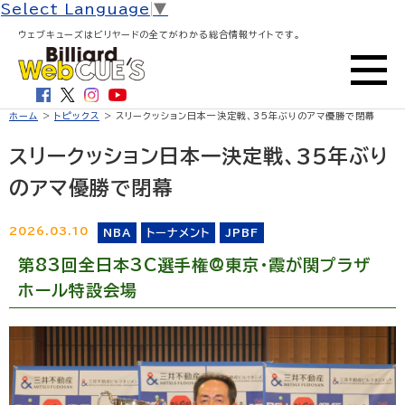
Select Language
▼
ウェブキューズはビリヤードの全てがわかる総合情報サイトです。
ホーム
>
トピックス
> スリークッション日本一決定戦、35年ぶりのアマ優勝で閉幕
スリークッション日本一決定戦、35年ぶり
のアマ優勝で閉幕
2026.03.10
NBA
トーナメント
JPBF
第83回全日本3C選手権@東京・霞が関プラザ
ホール特設会場