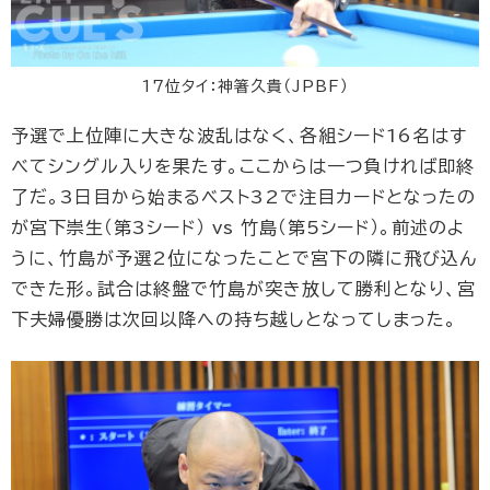
17位タイ：神箸久貴（JPBF）
予選で上位陣に大きな波乱はなく、各組シード16名はす
べてシングル入りを果たす。ここからは一つ負ければ即終
了だ。3日目から始まるベスト32で注目カードとなったの
が宮下崇生（第3シード） vs 竹島（第5シード）。前述のよ
うに、竹島が予選2位になったことで宮下の隣に飛び込ん
できた形。試合は終盤で竹島が突き放して勝利となり、宮
下夫婦優勝は次回以降への持ち越しとなってしまった。