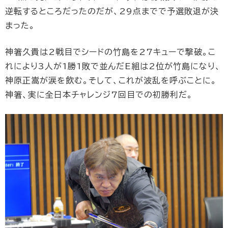
逆転するところだったのだが、29点までで予選敗退が決
まった。
神箸久貴は2戦目でシードの竹島を27キューで撃破。こ
れにより3人が1勝1敗で並んだE組は2位が竹島になり、
神原正嵩が涙を飲む。そして、これが波乱を呼ぶことに。
神箸、実に全日本チャレンジ7回目での初勝利だ。