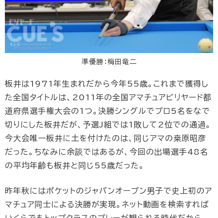
準優勝：梅田竜二
板井は1971年生まれだから今年55歳。これまで獲得し
た全国タイトルは、2011年の全国アマチュアビリヤード都
道府県選手権大会の1つ。決勝シングルでプロ5名をなで
切りにした板井だが、予選J組では1敗して2位での通過。
今大会唯一板井に土を付けたのは、同じアマの桒原昭彦
だった。ちなみに余談ではあるが、今回の出場選手48名
の平均年齢も板井と同じ55歳だった。
昨年秋にはポケットのジャパンオープン男子で史上初のア
マチュア同士による決勝が実現。ネット動画を検索すれば
いくらでもトップクラスのプレーが観られる時代だから、