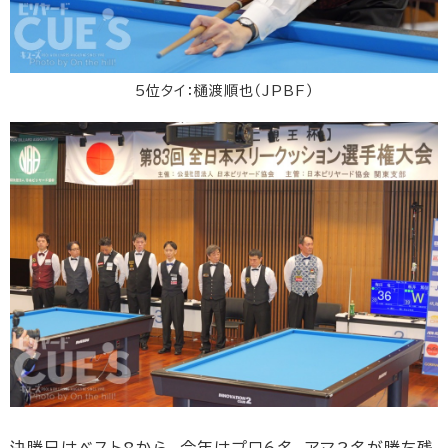
5位タイ：樋渡順也（JPBF）