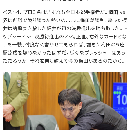
ベスト4、プロ3名はいずれも全日本選手権者だ。梅田 vs
界は前戦で競り勝った勢いのままに梅田が勝利。森 vs 板
井は終盤突き放した板井が初の決勝進出を勝ち取った。ト
ップシード vs 決勝初進出のアマ。正直、意外なカードとな
った一戦、忖度なく書かせてもられば、誰もが梅田の5連
覇達成を疑わなかったはずだ。様々なプレッシャーはあっ
ただろうが、それを乗り越えて今の梅田があるのだから。