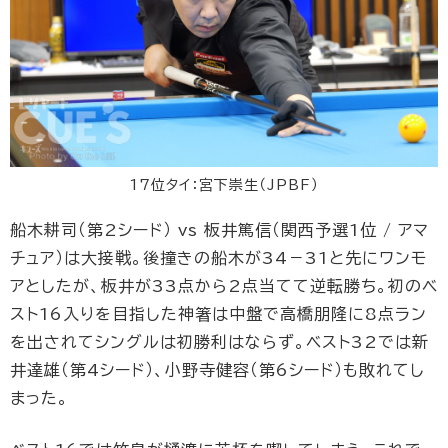
17位タイ：宮下崇生（JPBF）
船木耕司（第2シード） vs 板井篤信（関西予選1位 / アマ
チュア）は大接戦。後撞きの船木が34－31と先にワンモ
アとしたが、板井が33点から2点当てて逆転勝ち。初のベ
スト16入りを目指した神箸は中盤で高橋朋隆に8点ラン
を出されてシングルは初勝利はならず。ベスト32では新
井達雄（第4シード）、小野寺健容（第6シード）も敗れてし
まった。