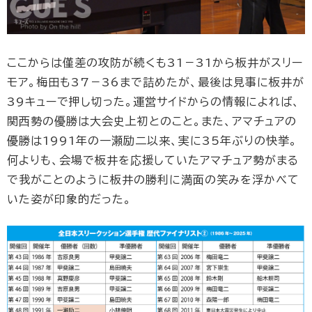
ここからは僅差の攻防が続くも31－31から板井がスリー
モア。梅田も37－36まで詰めたが、最後は見事に板井が
39キューで押し切った。運営サイドからの情報によれば、
関西勢の優勝は大会史上初とのこと。また、アマチュアの
優勝は1991年の一瀬励二以来、実に35年ぶりの快挙。
何よりも、会場で板井を応援していたアマチュア勢がまる
で我がことのように板井の勝利に満面の笑みを浮かべて
いた姿が印象的だった。