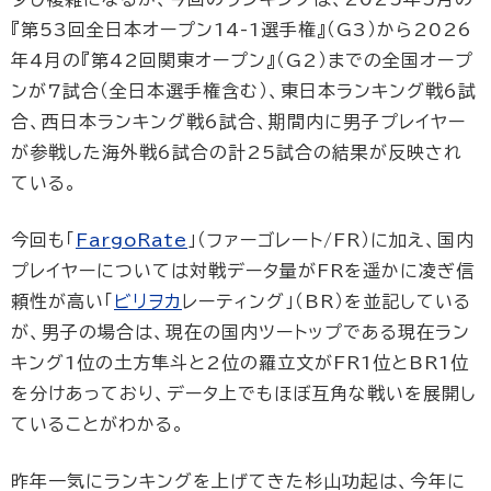
『第53回全日本オープン14-1選手権』（G3）から2026
年4月の『第42回関東オープン』（G2）までの全国オープ
ンが7試合（全日本選手権含む）、東日本ランキング戦6試
合、西日本ランキング戦6試合、期間内に男子プレイヤー
が参戦した海外戦6試合の計25試合の結果が反映され
ている。
今回も「
FargoRate
」（ファーゴレート/FR）に加え、国内
プレイヤーについては対戦データ量がFRを遥かに凌ぎ信
頼性が高い「
ビリヲカ
レーティング」（BR）を並記している
が、男子の場合は、現在の国内ツートップである現在ラン
キング1位の土方隼斗と2位の羅立文がFR1位とBR1位
を分けあっており、データ上でもほぼ互角な戦いを展開し
ていることがわかる。
昨年一気にランキングを上げてきた杉山功起は、今年に