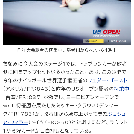
昨年大会覇者の柯秉中は勝者側からベスト64進出
ちなみに今大会のステージ1では、トップランカーが敗者
側に回るアップセットが多かったこともあり、この段階で
今年のナインボール世界選手権王者の
フェダー・ゴースト
（アメリカ/FR：843）と昨年のUSオープン覇者の
柯秉中
（台湾/FR：837）が激突し、ヨーロピアンオープンで
wnt.初優勝を果たしたミッキー・クラウス（デンマー
ク/FR：783）が、敗者側から勝ち上がってきた
ジョシュ
ア・フィラー
（ドイツ/FR：850）と対戦するなど、ラウンド
1から好カードが目白押しとなっている。