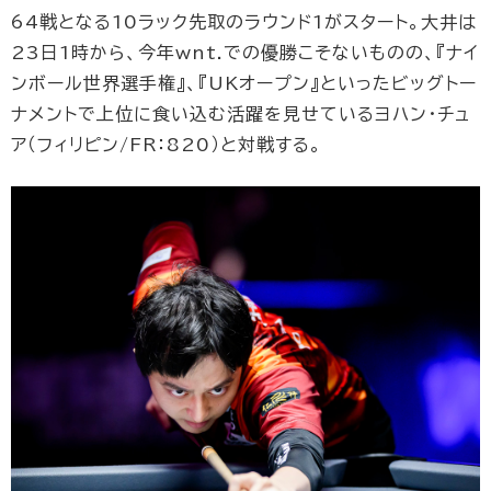
64戦となる10ラック先取のラウンド1がスタート。大井は
23日1時から、今年wnt.での優勝こそないものの、『ナイ
ンボール世界選手権』、『UKオープン』といったビッグトー
ナメントで上位に食い込む活躍を見せているヨハン・チュ
ア（フィリピン/FR：820）と対戦する。