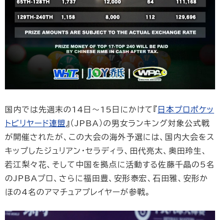
国内では先週末の14日〜15日にかけて『
日本プロポケッ
トビリヤード連盟
』（JPBA）の男女ランキング対象公式戦
が開催されたが、この大会の海外予選には、国内大会をス
キップしたジュリアン・セラディラ、田代亮太、奥田玲生、
若江梨々花、そして中国を拠点に活動する佐藤千晶の5名
のJPBAプロ、さらに福田豊、安形泰宏、石田雅、安形か
ほの4名のアマチュアプレイヤーが参戦。