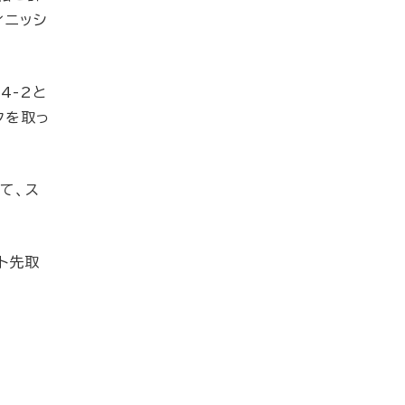
ィニッシ
4-2と
クを取っ
て、ス
ト先取