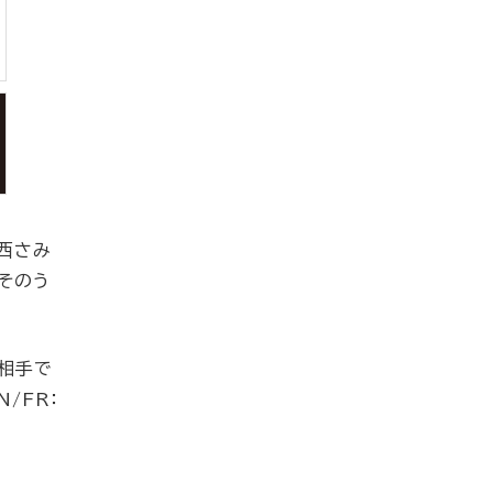
小西さみ
そのう
の相手で
/FR：