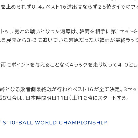
いを止められず0-4。ベスト16進出はならず25位タイでのフ
国トップ勢との戦いとなった河原は、韓雨を相手に第1セットを
られる展開から3-3に追いついた河原だったが韓雨が最終ラッ
雨にポイントを与えることなく4ラックを走り切って4-0とし
最終となる敗者側最終戦が行われベスト16が全て決定。3セッ
戦8試合は、日本時間明日11日（土）12時にスタートする。
S 10-BALL WORLD CHAMPIONSHIP