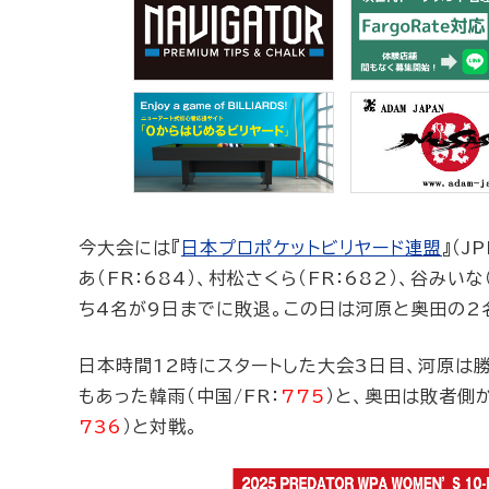
今大会には『
日本プロポケットビリヤード連盟
』（J
あ（FR：684）、村松さくら（FR：682）、谷みいな（
ち4名が9日までに敗退。この日は河原と奥田の2
日本時間12時にスタートした大会3日目、河原は
もあった韓雨（中国/FR：
775
）と、奥田は敗者側か
736
）と対戦。