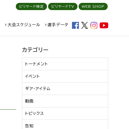
ビリヤード検定
ビリヤードTV
WEB SHOP
ド
大会スケジュール
選手データ
カテゴリー
トーナメント
イベント
ギア・アイテム
動画
トピックス
告知