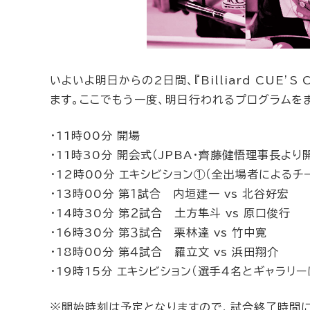
いよいよ明日からの2日間、『Billiard CUE’S 
ます。ここでもう一度、明日行われるプログラムを
・11時00分 開場
・11時30分 開会式（JPBA・齊藤健悟理事長よ
・12時00分 エキシビション①（全出場者によるチ
・13時00分 第１試合 内垣建一 vs 北谷好宏
・14時30分 第２試合 土方隼斗 vs 原口俊行
・16時30分 第３試合 栗林達 vs 竹中寛
・18時00分 第４試合 羅立文 vs 浜田翔介
・19時15分 エキシビション（選手４名とギャラリ
※開始時刻は予定となりますので、試合終了時間