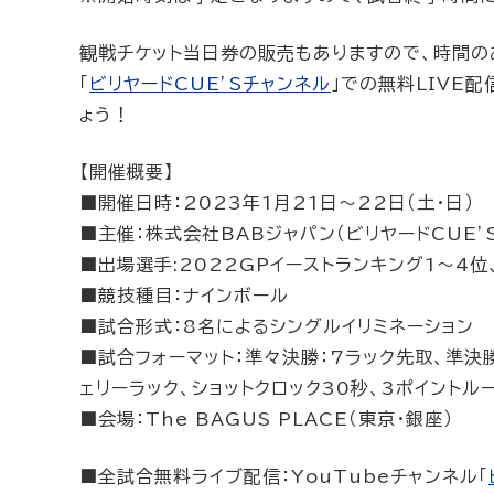
観戦チケット当日券の販売もありますので、時間の
「
ビリヤードCUE’Sチャンネル
」での無料LIVE
ょう！
【開催概要】
■開催日時：2023年1月21日〜22日（土・日）
■主催：株式会社BABジャパン（ビリヤードCUE’S
■出場選手:2022GPイーストランキング1〜4位
■競技種目：ナインボール
■試合形式：8名によるシングルイリミネーション
■試合フォーマット：準々決勝：7ラック先取、準決勝
ェリーラック、ショットクロック30秒、3ポイントル
■会場：The BAGUS PLACE（東京・銀座）
■全試合無料ライブ配信：YouTubeチャンネル「