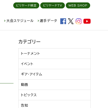
ビリヤード検定
ビリヤードTV
WEB SHOP
ド
大会スケジュール
選手データ
カテゴリー
トーナメント
イベント
ギア・アイテム
動画
トピックス
告知