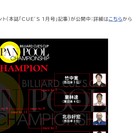
（本誌「CUE’S 1月号」記事）が公開中：詳細は
こちら
から