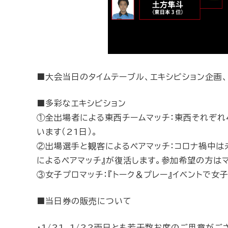
■大会当日のタイムテーブル、エキシビション企画
■多彩なエキシビション
①全出場者による東西チームマッチ：東西それぞれ4
います（21日）。
②出場選手と観客によるペアマッチ：コロナ禍中は
によるペアマッチ』が復活します。参加希望の方はマ
③女子プロマッチ：『トーク＆プレー』イベントで女
■当日券の販売について
・1/21、1/22両日とも若干数お席のご用意がご