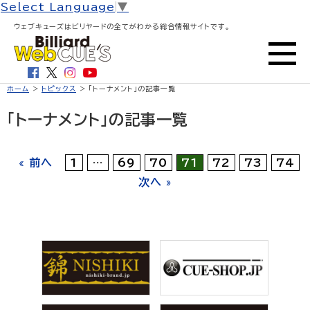
Select Language
▼
ウェブキューズはビリヤードの全てがわかる総合情報サイトです。
ホーム
>
トピックス
> 「トーナメント」の記事一覧
「トーナメント」の記事一覧
« 前へ
1
…
69
70
71
72
73
74
次へ »