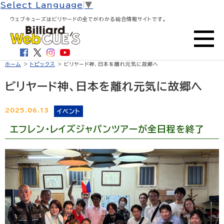
Select Language
▼
ウェブキューズはビリヤードの全てがわかる総合情報サイトです。
ホーム
>
トピックス
> ビリヤード神、日本を離れ元気に故郷へ
ビリヤード神、日本を離れ元気に故郷へ
2025.06.13
イベント
エフレン・レイズジャパンツアーが全日程を終了