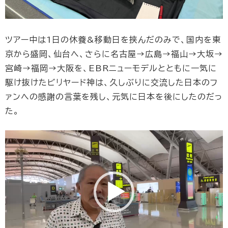
ツアー中は1日の休養&移動日を挟んだのみで、国内を東
京から盛岡、仙台へ、さらに名古屋→広島→福山→大坂→
宮崎→福岡→大阪を、EBRニューモデルとともに一気に
駆け抜けたビリヤード神は、久しぶりに交流した日本のフ
ァンへの感謝の言葉を残し、元気に日本を後にしたのだっ
た。
動
画
プ
レ
ー
ヤ
ー