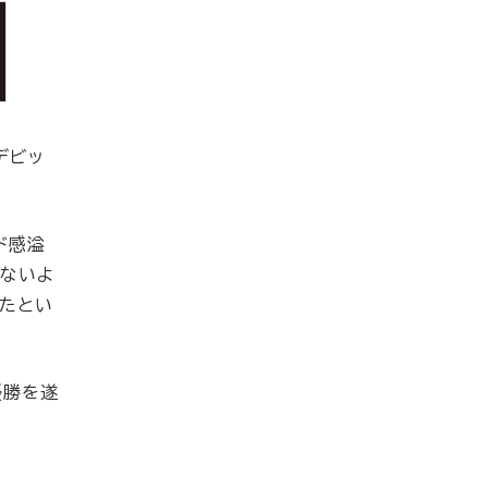
デビッ
ド感溢
えないよ
めたとい
優勝を遂