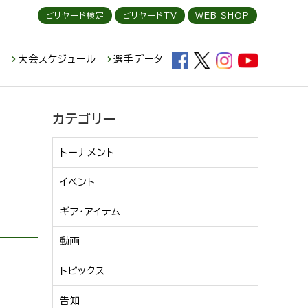
ビリヤード検定
ビリヤードTV
WEB SHOP
ド
大会スケジュール
選手データ
カテゴリー
トーナメント
イベント
ギア・アイテム
動画
トピックス
告知