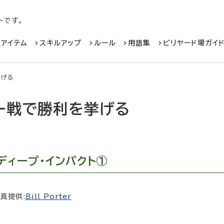
トです。
アイテム
スキルアップ
ルール
用語集
ビリヤード場ガイ
挙げる
ー戦で勝利を挙げる
ディープ・インパクト①
真提供:
Bill Porter