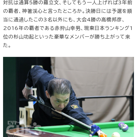
対抗は通算5勝の羅立文、そしてもう一人上げれば3年前
の覇者、神箸渓心と言ったところか。決勝日には予選を順
当に通過したこの3名以外にも、大会4勝の高橋邦彦、
2016年の覇者である赤狩山幸男、現東日本ランキング1
位の杉山功起といった豪華なメンバーが勝ち上がって来
た。