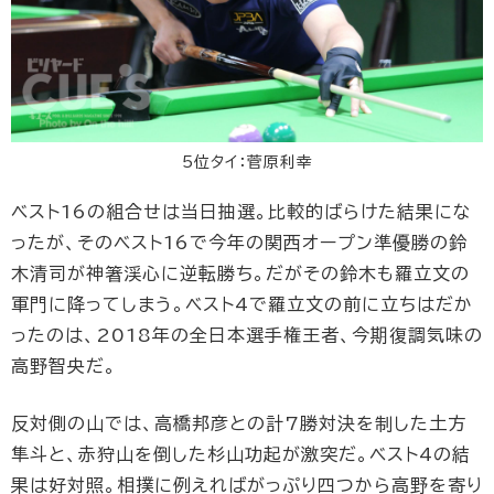
5位タイ：菅原利幸
ベスト16の組合せは当日抽選。比較的ばらけた結果にな
ったが、そのベスト16で今年の関西オープン準優勝の鈴
木清司が神箸渓心に逆転勝ち。だがその鈴木も羅立文の
軍門に降ってしまう。ベスト4で羅立文の前に立ちはだか
ったのは、2018年の全日本選手権王者、今期復調気味の
高野智央だ。
反対側の山では、高橋邦彦との計7勝対決を制した土方
隼斗と、赤狩山を倒した杉山功起が激突だ。ベスト4の結
果は好対照。相撲に例えればがっぷり四つから高野を寄り