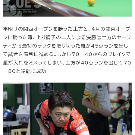
年明けの関西オープンを勝った土方と、4月の関東オープ
ンに勝った羅、上り調子の二人による決勝は土方のセーフ
ティから最初のラックを取り切った羅が45点ランを出し
て試合を有利に進める。しかし70－40からのブレイクで
羅が入れをミスってしまい、土方が40点ランを出して70
－80と逆転に成功。