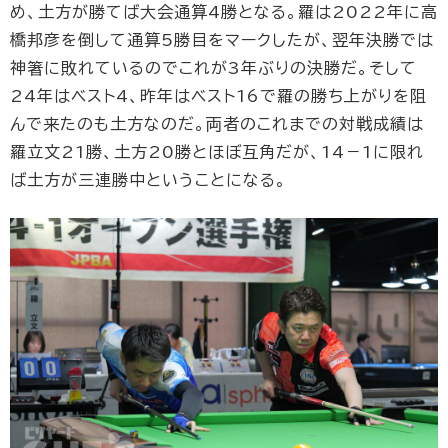
め、土方が勝てば大会通算4勝となる。羅は2022年に高
橋邦彦を倒して通算5勝目をマークしたが、翌年決勝では
神箸に敗れているのでこれが3年ぶりの決勝だ。そして
24年はベスト4、昨年はベスト16で羅の勝ち上がりを阻
んで来たのも土方なのだ。両者のこれまでの対戦成績は
羅立文21勝、土方20勝とほぼ互角だが、14－1に限れ
ば土方が三連勝中ということになる。