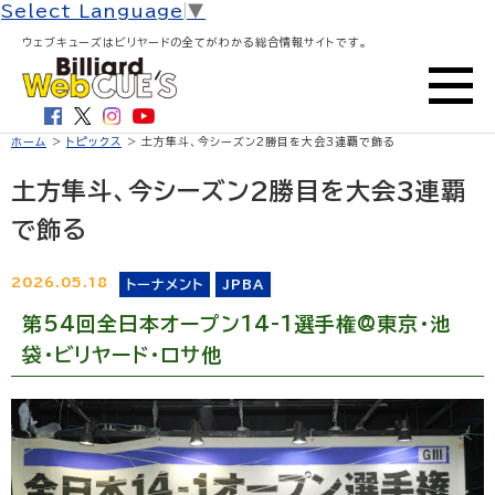
Select Language
▼
ウェブキューズはビリヤードの全てがわかる総合情報サイトです。
ホーム
>
トピックス
> 土方隼斗、今シーズン2勝目を大会3連覇で飾る
土方隼斗、今シーズン2勝目を大会3連覇
で飾る
2026.05.18
トーナメント
JPBA
第54回全日本オープン14-1選手権@東京・池
袋・ビリヤード・ロサ他