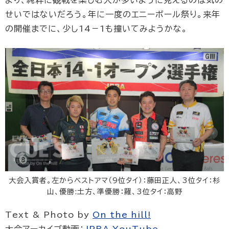
より、純粋に観戦を楽しむ人が多いように見えるのは気の
せいではないだろう。年に一度のエニーボール祭り。来年
の開催までに、少し14－1も撞いてみようかな。
大会入賞者。左からベストアマ（9位タイ）：藤田正人、3位タイ：杉
山、優勝:土方、準優勝：羅、3位タイ：高野
Text & Photo by
On the hill!