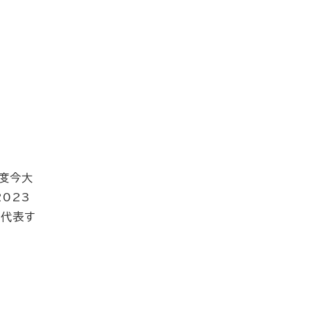
2度今大
023
を代表す