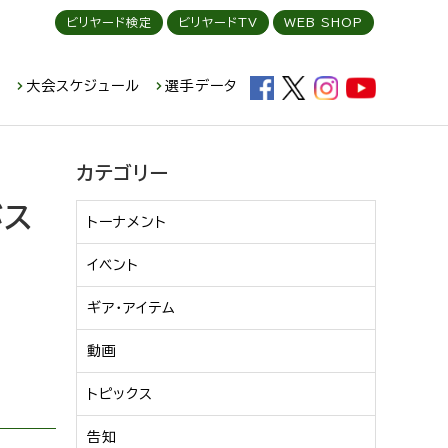
ビリヤード検定
ビリヤードTV
WEB SHOP
ド
大会スケジュール
選手データ
カテゴリー
がス
トーナメント
イベント
ギア・アイテム
動画
トピックス
告知