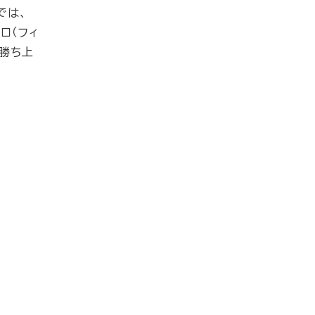
では、
ロ（フィ
が勝ち上