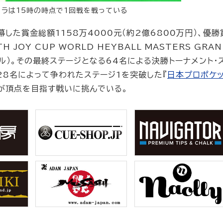
ィラは15時の時点で1回戦を戦っている
した賞金総額1158万4000元（約2億6800万円）、優勝
H JOY CUP WORLD HEYBALL MASTERS GRA
ナル）。その最終ステージとなる64名による決勝トーナメント・
128名によって争われたステージ1を突破した『
日本プロポケッ
ィラが頂点を目指す戦いに挑んでいる。