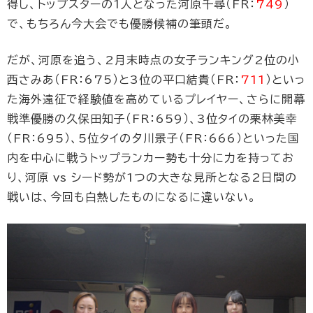
得し、トップスターの1人となった河原千尋（FR：
749
）
で、もちろん今大会でも優勝候補の筆頭だ。
だが、河原を追う、2月末時点の女子ランキング2位の小
西さみあ（FR：675）と3位の平口結貴（FR：
711
）といっ
た海外遠征で経験値を高めているプレイヤー、さらに開幕
戦準優勝の久保田知子（FR：659）、3位タイの栗林美幸
（FR：695）、5位タイの夕川景子（FR：666）といった国
内を中心に戦うトップランカー勢も十分に力を持ってお
り、河原 vs シード勢が1つの大きな見所となる2日間の
戦いは、今回も白熱したものになるに違いない。