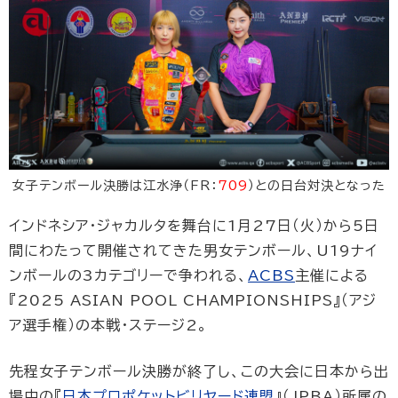
女子テンボール決勝は江水浄（FR：
709
）との日台対決となった
インドネシア・ジャカルタを舞台に1月27日（火）から5日
間にわたって開催されてきた男女テンボール、U19ナイ
ンボールの3カテゴリーで争われる、
ACBS
主催による
『2025 ASIAN POOL CHAMPIONSHIPS』（アジ
ア選手権）の本戦・ステージ2。
先程女子テンボール決勝が終了し、この大会に日本から出
場中の『
日本プロポケットビリヤード連盟
』（JPBA）所属の