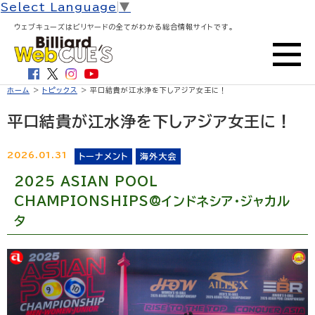
Select Language
▼
ウェブキューズはビリヤードの全てがわかる総合情報サイトです。
ホーム
>
トピックス
> 平口結貴が江水浄を下しアジア女王に！
平口結貴が江水浄を下しアジア女王に！
2026.01.31
トーナメント
海外大会
2025 ASIAN POOL
CHAMPIONSHIPS@インドネシア・ジャカル
タ