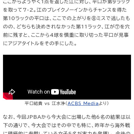
ここからようやく1点を返した江に対し、平口が第9ラック
を取って7-2。江のブレイクノーインからチャンスを得た
第10ラックの平口は、ここでの上がりを⑧ミスで逃したも
のの、どちらも決めきれなかった第11ラック、江が⑦を穴
前に残すと、ここから4球を慎重に取り切った平口が見事
にアジアタイトルをその手にした。
平口結貴 vs 江水浄（
ACBS Media
より）
なお、今回JPBAから今大会に出場した他6名の結果は以
下の通りで、今大会ではその中でも特に、昨年から海外戦
に積極的に参戦している女子5名が実力を発揮し、今後の