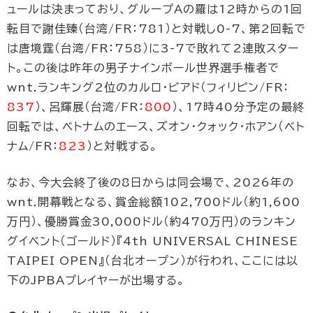
ュールは決まっており、グループAの羅は12時からの1回
転目で謝佳臻（台湾/FR：781）と対戦し0-7、第2回転で
は唐境霆（台湾/FR：758）に3-7で敗れて2連敗スター
ト。この後は昨年の男子ナインボール世界選手権者で
wnt.ランキング2位のカルロ・ビアド（フィリピン/FR：
837
）、呂輝展（台湾/FR：
800
）、17時40分予定の最終
回転では、ベトナムのエース、ズオン・クォック・ホアン（ベト
ナム/FR：
823
）と対戦する。
なお、今大会終了後の8日からは同会場で、2026年の
wnt.開幕戦となる、賞金総額102,700ドル（約1,600
万円）、優勝賞金30,000ドル（約470万円）のランキン
グイベント（ゴールド）『4th UNIVERSAL CHINESE
TAIPEI OPEN』（台北オープン）が行われ、ここには以
下のJPBAプレイヤーが出場する。