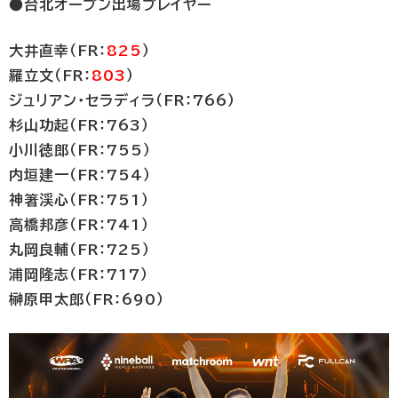
●台北オープン出場プレイヤー
大井直幸（FR：
825
）
羅立文（FR：
803
）
ジュリアン・セラディラ（FR：766）
杉山功起（FR：763）
小川徳郎（FR：755）
内垣建一（FR：754）
神箸渓心（FR：751）
高橋邦彦（FR：741）
丸岡良輔（FR：725）
浦岡隆志（FR：717）
榊原甲太郎（FR：690）