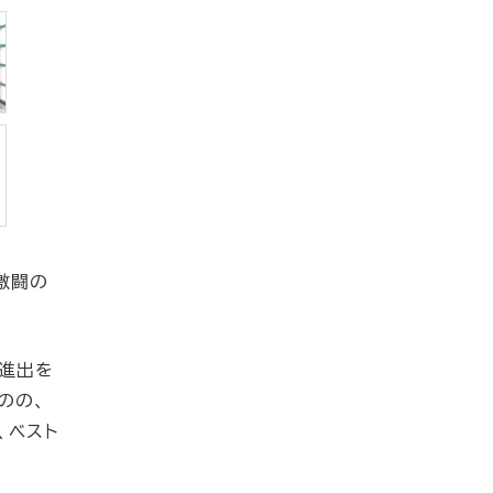
激闘の
勝進出を
のの、
、ベスト