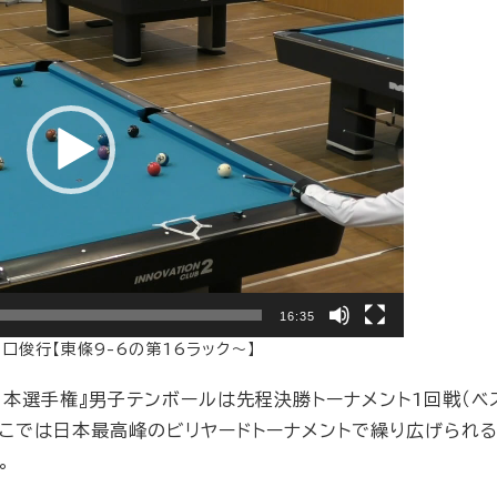
16:35
原口俊行【東條9-6の第16ラック〜】
日本選手権』男子テンボールは先程決勝トーナメント1回戦（ベ
ここでは日本最高峰のビリヤードトーナメントで繰り広げられ
。