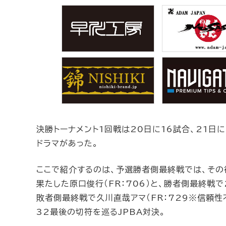
決勝トーナメント1回戦は20日に16試合、21日
ドラマがあった。
ここで紹介するのは、予選勝者側最終戦では、その後
果たした原口俊行（FR：706）と、勝者側最終戦で
敗者側最終戦で久川直哉アマ（FR：729※信頼性
32最後の切符を巡るJPBA対決。