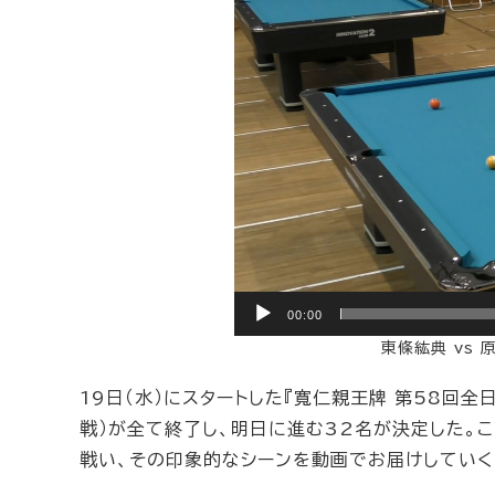
プ
レ
ー
ヤ
ー
00:00
東條紘典 vs 
19日（水）にスタートした『寬仁親王牌 第58回全
戦）が全て終了し、明日に進む32名が決定した。
戦い、その印象的なシーンを動画でお届けしていく