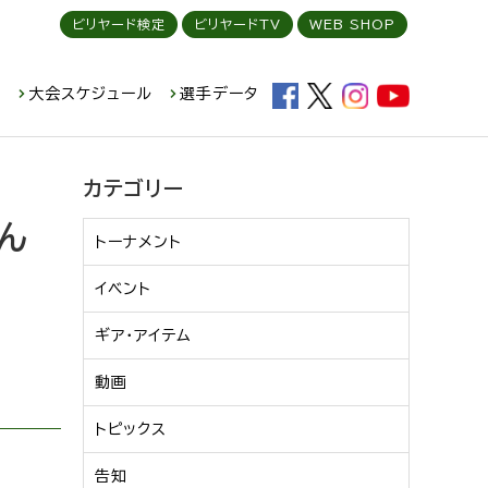
ビリヤード検定
ビリヤードTV
WEB SHOP
ド
大会スケジュール
選手データ
カテゴリー
ん
トーナメント
イベント
ギア・アイテム
動画
トピックス
告知