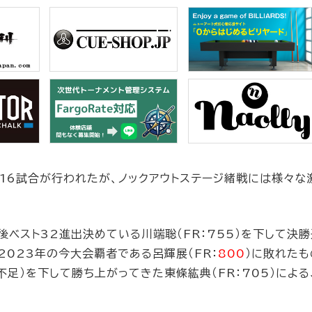
に16試合が行われたが、ノックアウトステージ緒戦には様々な
ベスト32進出決めている川端聡（FR：755）を下して決
2023年の今大会覇者である呂輝展（FR：
800
）に敗れたも
不足）を下して勝ち上がってきた東條紘典（FR：705）による