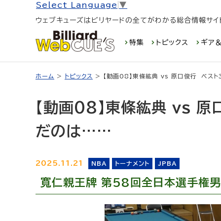
Select Language
▼
ウェブキューズはビリヤードの全てがわかる総合情報サイ
特集
トピックス
ギア＆
ホーム
>
トピックス
> 【動画08】東條紘典 vs 原口俊行 ベ
【動画08】東條紘典 vs 
だのは……
2025.11.21
NBA
トーナメント
JPBA
寬仁親王牌 第58回全日本選手権男
動
画