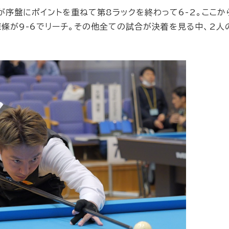
序盤にポイントを重ねて第8ラックを終わって6-2。ここか
條が9-6でリーチ。その他全ての試合が決着を見る中、2人