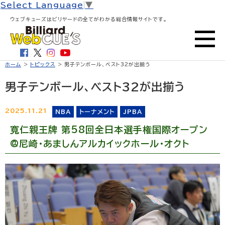
Select Language
▼
ウェブキューズはビリヤードの全てがわかる総合情報サイトです。
ホーム
>
トピックス
> 男子テンボール、ベスト32が出揃う
男子テンボール、ベスト32が出揃う
2025.11.21
NBA
トーナメント
JPBA
寬仁親王牌 第58回全日本選手権国際オープン
@尼崎・あましんアルカイックホール・オクト