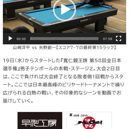
ヤ
ー
00:00
07:58
山﨑洋平 vs 矢野創一【スコア7-7の最終第15ラック】
19日（水）からスタートした『寬仁親王牌 第58回全日本
選手権』男子テンボールの本戦・ステージ2。大会2日目
は、ここで負ければ大会終了となる敗者側1回戦からスタ
ート。ここでは日本最高峰のビリヤードトーナメントで繰り
広げられる白熱の戦い、その印象的なシーンを動画でお
届けしていく。