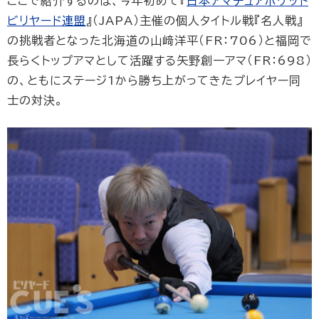
ここで紹介するのは、今年初めて『
日本アマチュアポケット
ビリヤード連盟
』（JAPA）主催の個人タイトル戦『名人戦』
の挑戦者となった北海道の山﨑洋平（FR：706）と福岡で
長らくトップアマとして活躍する矢野創一アマ（FR：698）
の、ともにステージ1から勝ち上がってきたプレイヤー同
士の対決。