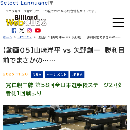
Select Language
▼
ウェブキューズはビリヤードの全てがわかる総合情報サイトです。
ホーム
>
トピックス
> 【動画05】山﨑洋平 vs 矢野創一 勝利目前でまさかの……
【動画05】山﨑洋平 vs 矢野創一 勝利目
前でまさかの……
2025.11.20
NBA
トーナメント
JPBA
寬仁親王牌 第58回全日本選手権ステージ2・敗
者側1回戦より
動
画
プ
レ
ー