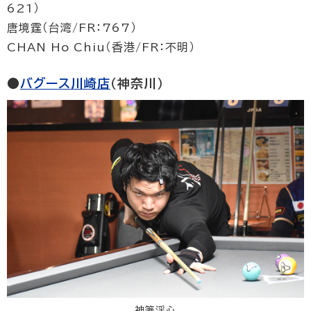
621）
唐境霆（台湾/FR：767）
CHAN Ho Chiu（香港/FR：不明）
●
バグース川崎店
（神奈川）
神箸渓心