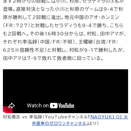
まず2時からの回転には小川、杉原、セラディラの3名が
登場。直接対決となった小川と杉原のゲームは9-4で杉
原が勝利して2回戦に進出。地元中国のアオ・ホンミン
（FR：727）と対戦したセラディラも9-４で勝ち、こちら
も2回戦へ。その後16時30分からは、村松、田中アマが、
それぞれ李泓錚（中国/FR：不明）、王權敏（台湾/FR：
625※信頼性不足）と対戦し、村松が9-1で勝利したが、
田中アマは7-9で敗れて敗者側に回っている。
村松勇志 vs 李泓錚（YouTubeチャンネル『
NAOYUKI OI 大
井直幸のゼロワンチャンネル
』より）