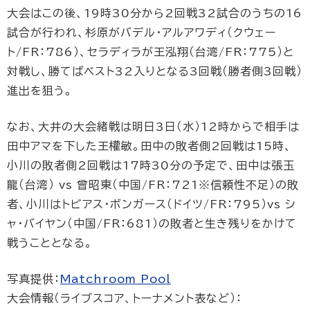
大会はこの後、19時30分から2回戦32試合のうちの16
試合が行われ、杉原がバデル・アルアワディ（クウェー
ト/FR：786）、セラディラが王泓翔（台湾/FR：775）と
対戦し、勝てばベスト32入りとなる3回戦（勝者側3回戦）
進出を狙う。
なお、大井の大会緒戦は明日3日（水）12時からで相手は
田中アマを下した王權敏。田中の敗者側2回戦は15時、
小川の敗者側2回戦は17時30分の予定で、田中は張玉
龍（台湾） vs 曾昭東（中国/FR：721※信頼性不足）の敗
者、小川はトビアス・ボンガース（ドイツ/FR：795）vs シ
ャ・バイヤン（中国/FR：681）の敗者と生き残りをかけて
戦うこととなる。
写真提供：
Matchroom Pool
大会情報（ライブスコア、トーナメント表など）：