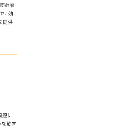
る技術解
や、効
を提供
問題に
要な筋肉