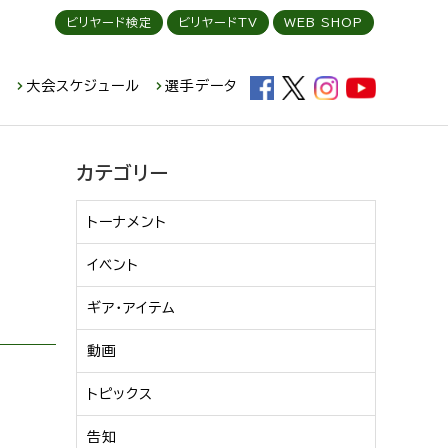
ビリヤード検定
ビリヤードTV
WEB SHOP
ド
大会スケジュール
選手データ
カテゴリー
トーナメント
イベント
ギア・アイテム
動画
トピックス
告知