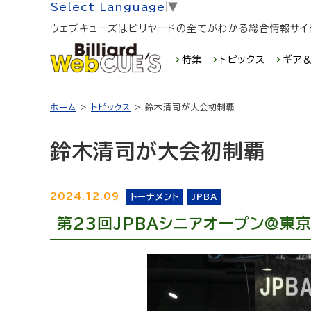
Select Language
▼
ウェブキューズはビリヤードの全てがわかる総合情報サイ
特集
トピックス
ギア＆
ホーム
>
トピックス
> 鈴木清司が大会初制覇
鈴木清司が大会初制覇
2024.12.09
トーナメント
JPBA
第23回JPBAシニアオープン@東京