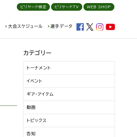
ビリヤード検定
ビリヤードTV
WEB SHOP
ド
大会スケジュール
選手データ
カテゴリー
トーナメント
イベント
ギア・アイテム
動画
トピックス
告知