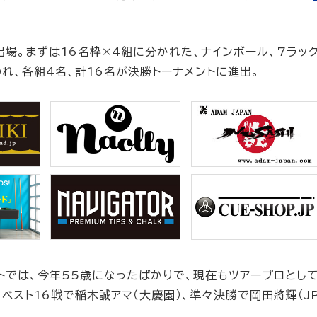
場。まずは16名枠×4組に分かれた、ナインボール、7ラッ
れ、各組4名、計16名が決勝トーナメントに進出。
トでは、今年55歳になったばかりで、現在もツアープロとし
スト16戦で稲木誠アマ（大慶園）、準々決勝で岡田將輝（JP