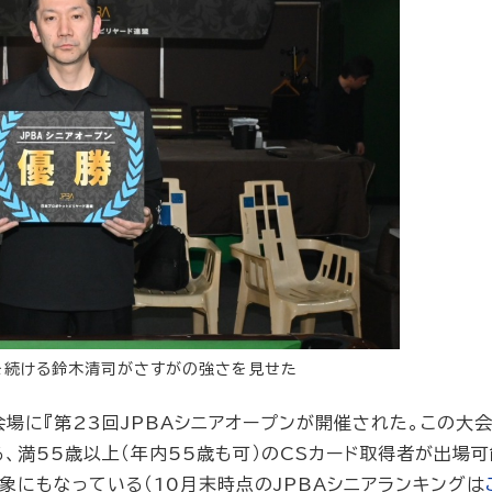
を続ける鈴木清司がさすがの強さを見せた
を会場に『第23回JPBAシニアオープンが開催された。この大会
する、満55歳以上（年内55歳も可）のCSカード取得者が出場
対象にもなっている（10月末時点のJPBAシニアランキングは