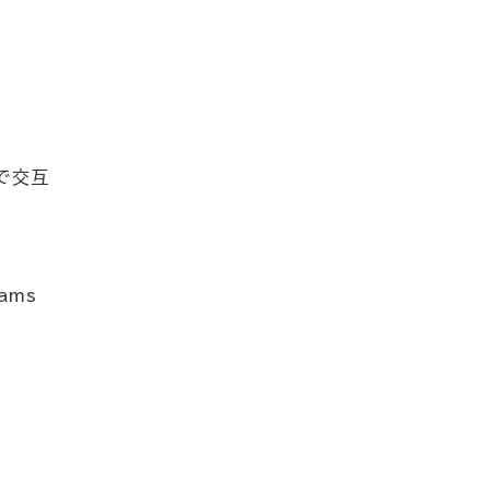
で交互
ams