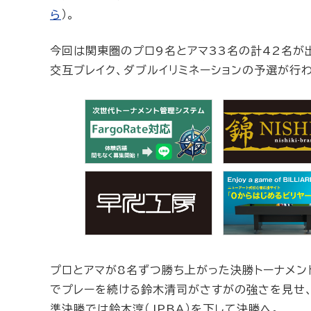
ら
）。
今回は関東圏のプロ9名とアマ33名の計42名が出
交互ブレイク、ダブルイリミネーションの予選が行わ
プロとアマが8名ずつ勝ち上がった決勝トーナメン
でプレーを続ける鈴木清司がさすがの強さを見せ、ベ
準決勝では鈴木淳（JPBA）を下して決勝へ。