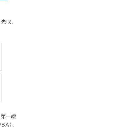
ク先取、
て第一線
BA）、