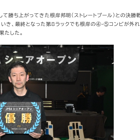
して勝ち上がってきた根岸邦明（ストレートプール）との決勝
いき、最終となった第8ラックでも根岸の④-⑤コンビが外れ
果たした。