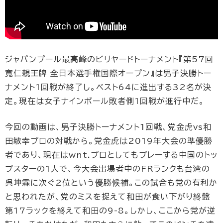
ジャパンプール最高峰のビリヤードトーナメント『第57回
寬仁親王牌 全日本選手権国際オープン』は男子決勝トー
ナメント1回戦が終了し。ベスト64に進出する32名が決
定。現在は女子ナインボール敗者側1回戦が進行中だ。
今回の動画は、男子決勝トーナメント1回戦、党金虎vs和
田敏幸プロの対戦から。党金虎は2019年大会の準優勝
者であり、現在はwnt.プロとしてもプレーする中国のトッ
プスターの1人で、今大会出場者中のFRランクも台湾の
呉坤霖に次ぐ2位という優勝候補。この試合も党の有利か
と思われたが、党のミスを捉えて和田が食い下がり終盤
第17ラックを終えて和田の9-8。しかし、ここから党が逆