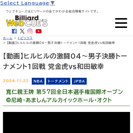
Select Language
▼
ウェブキューズはビリヤードの全てがわかる総合情報サイトです。
ホーム
>
トピックス
> 【動画】ヒルヒルの激闘04〜男子決勝トーナメント1回戦 党金虎vs和田敏幸
【動画】ヒルヒルの激闘04〜男子決勝トー
ナメント1回戦 党金虎vs和田敏幸
2024.11.22
NBA
トーナメント
JPBA
寬仁親王牌 第57回全日本選手権国際オープン
@尼崎・あましんアルカイックホール・オクト