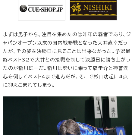
まずは男子から。注目を集めたのは昨年の覇者であり、ジ
ャパンオープン以来の国内戦参戦となった大井直幸だっ
たが、その姿を決勝日に見ることは出来なかった。予選最
終ベスト32で大井との接戦を制して決勝日に勝ち上がっ
たのが稲川雄一だ。稲川は勢いに乗って塙圭介と神箸渓
心を倒してベスト4まで進んだが、そこで杉山功起に4点
に抑えこまれてしまう。