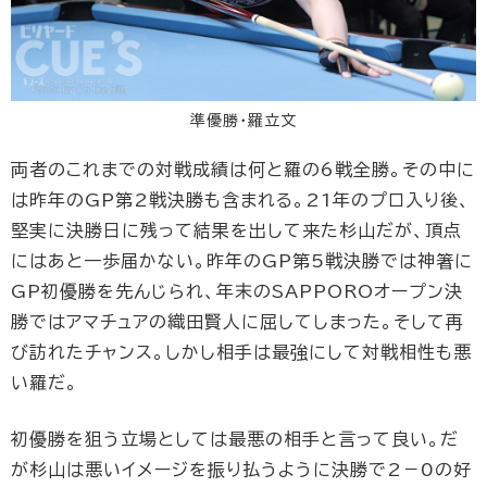
準優勝・羅立文
両者のこれまでの対戦成績は何と羅の6戦全勝。その中に
は昨年のGP第2戦決勝も含まれる。21年のプロ入り後、
堅実に決勝日に残って結果を出して来た杉山だが、頂点
にはあと一歩届かない。昨年のGP第5戦決勝では神箸に
GP初優勝を先んじられ、年末のSAPPOROオープン決
勝ではアマチュアの織田賢人に屈してしまった。そして再
び訪れたチャンス。しかし相手は最強にして対戦相性も悪
い羅だ。
初優勝を狙う立場としては最悪の相手と言って良い。だ
が杉山は悪いイメージを振り払うように決勝で2－0の好