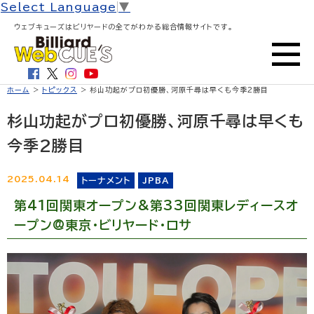
Select Language
▼
ウェブキューズはビリヤードの全てがわかる総合情報サイトです。
ホーム
>
トピックス
> 杉山功起がプロ初優勝、河原千尋は早くも今季2勝目
杉山功起がプロ初優勝、河原千尋は早くも
今季2勝目
2025.04.14
トーナメント
JPBA
第41回関東オープン&第33回関東レディースオ
ープン@東京・ビリヤード・ロサ