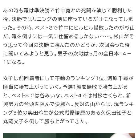
あの時も羅は準決勝で竹中寛との死闘を演じて勝利した
後、決勝ではリニングの前に座っているだけになってしま
った。その時、ベスト8で竹中にヒルヒル惜敗したのが杉山
だ。羅を倒すには一気に仕留めるしかない……。杉山がそ
う思って今回の決勝に臨んだのかどうか、次回会った時
に聞いてみようと思う。男子の次戦は5月の全日本14－
1になる。
女子は前回覇者にして不動のランキング1位、河原千尋が
順当に勝ち上がっていく。予選1組を無敗で勝ち上がる
と、ベスト8では谷みいな、ベスト4では村松さくらと、新
興勢力の台頭を阻んで決勝へ。反対の山からは、現ランキ
ング3位の奥田玲生が公式戦優勝歴のある久保田知子と
丸岡文子を倒して勝ち上がってきた。