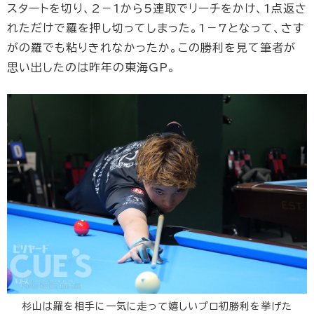
スタートを切り、2－1から5連取でリーチをかけ、1点返さ
れただけで羅を押し切ってしまった。1－7となって、さす
がの羅でも粘りきれなかったか。この勝利を見て筆者が
思い出したのは昨年の東海GP。
杉山は羅を相手に一気に走って嬉しいプロ初勝利を挙げた