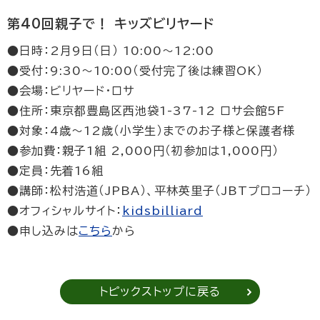
第40回親子で！ キッズビリヤード
●日時：2月9日（日） 10:00〜12:00
●受付：9:30〜10:00（受付完了後は練習OK）
●会場：ビリヤード・ロサ
●住所：東京都豊島区西池袋1-37-12 ロサ会館5F
●対象：4歳〜12歳（小学生）までのお子様と保護者様
●参加費：親子1組 2,000円（初参加は1,000円）
●定員：先着16組
●講師：松村浩道（JPBA）、平林英里子（JBTプロコーチ）
●オフィシャルサイト：
kidsbilliard
●申し込みは
こちら
から
トピックストップに戻る