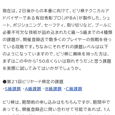
現在は、2日後からの本番に向けて、ビリ検テクニカルア
ドバイザーである有田秀彰プロ（JPBA）が製作した、シュ
ート、ポジショニング、セーフティ、取り切りなど、プールに
必要不可欠な技術が詰め込まれたC級〜S級までの4種類
の課題が、開催登録店で数多くのプレイヤーの挑戦を待っ
ている段階です。ちなみにそれぞれの課題レベルは以下
のようになっていますので、ビリ検に興味を持った方は、
まずはこの中から「50点くらいは取れそうだ」と思う課題
を実際に試してみてはいかがでしょうか。
●第21回ビリヤード検定の課題
・
S級課題
・
A級課題
・
B級課題
・
C級課題
ビリ検は、期間前の申し込みはもちろんですが、期間中で
あっても、開催登録店に問い合わせて可能であれば、1人