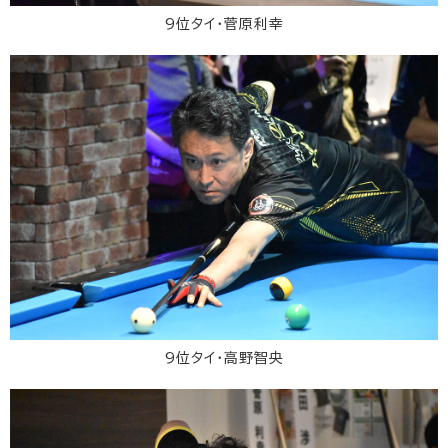
9位タイ・菅原利幸
9位タイ・高野智央