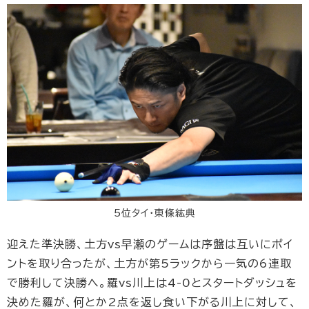
5位タイ・東條紘典
迎えた準決勝、土方vs早瀬のゲームは序盤は互いにポイ
ントを取り合ったが、土方が第5ラックから一気の6連取
で勝利して決勝へ。羅vs川上は4-0とスタートダッシュを
決めた羅が、何とか2点を返し食い下がる川上に対して、