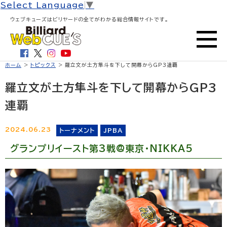
Select Language
▼
ウェブキューズはビリヤードの全てがわかる総合情報サイトです。
ホーム
>
トピックス
> 羅立文が土方隼斗を下して開幕からGP3連覇
羅立文が土方隼斗を下して開幕からGP3
連覇
2024.06.23
トーナメント
JPBA
グランプリイースト第3戦@東京・NIKKA5