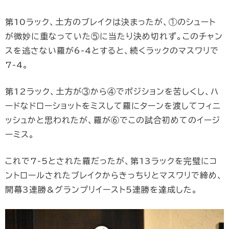
第10ラック、土方のブレイクは決まったが、①のシュート
が微妙に重なっていた⑤に当たり決め切れず。このチャン
スを逃さない羅が6-4とすると、続くラックのマスワリで
7-4。
第12ラック、土方が③から④でポジションを苦しくし、ハ
ードなドローショットをミスして羅にターンを渡してフィニ
ッシュかと思われたが、羅が⑥でこの試合初めてのイージ
ーミス。
これで7-5とされた羅だったが、第13ラックを完璧にコ
ントロールされたブレイクからきっちりとマスワリで締め、
開幕3連勝&グランプリイースト5連勝を達成した。