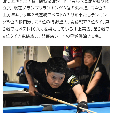
勝ち上がったのは、前戦優勝シードで開幕3連勝を狙う羅
立文、現在グランプリランキング3位の栗林達、同4位の
土方隼斗、今年2戦連続でベスト8入りを果たしランキン
グ5位の松田渉、同6位の嶋野聖大、開幕戦で3位タイ、第
2戦でもベスト16入りを果たしている川上善広、第2戦で
9位タイの東條紘典、開催店シードの早瀬優治の8名。