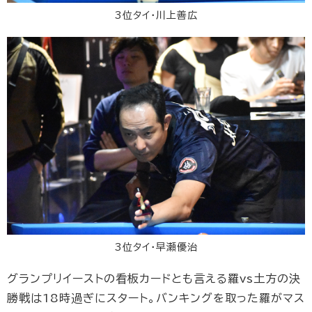
3位タイ・川上善広
3位タイ・早瀬優治
グランプリイーストの看板カードとも言える羅vs土方の決
勝戦は18時過ぎにスタート。バンキングを取った羅がマス