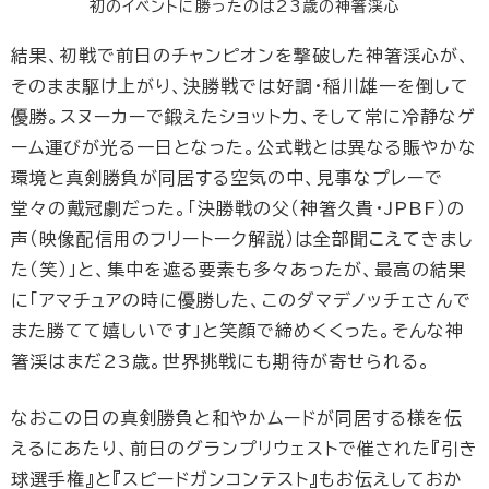
初のイベントに勝ったのは23歳の神箸渓心
結果、初戦で前日のチャンピオンを撃破した神箸渓心が、
そのまま駆け上がり、決勝戦では好調・稲川雄一を倒して
優勝。スヌーカーで鍛えたショット力、そして常に冷静なゲ
ーム運びが光る一日となった。公式戦とは異なる賑やかな
環境と真剣勝負が同居する空気の中、見事なプレーで
堂々の戴冠劇だった。「決勝戦の父（神箸久貴・JPBF）の
声（映像配信用のフリートーク解説）は全部聞こえてきまし
た（笑）」と、集中を遮る要素も多々あったが、最高の結果
に「アマチュアの時に優勝した、このダマデノッチェさんで
また勝てて嬉しいです」と笑顔で締めくくった。そんな神
箸渓はまだ23歳。世界挑戦にも期待が寄せられる。
なおこの日の真剣勝負と和やかムードが同居する様を伝
えるにあたり、前日のグランプリウェストで催された『引き
球選手権』と『スピードガンコンテスト』もお伝えしておか