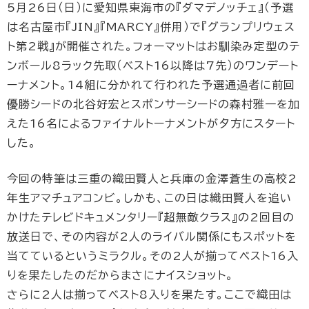
5月26日（日）に愛知県東海市の『ダマデノッチェ』（予選
は名古屋市『JIN』『MARCY』併用）で『グランプリウェス
ト第2戦』が開催された。フォーマットはお馴染み定型のテ
ンボール8ラック先取（ベスト16以降は7先）のワンデート
ーナメント。14組に分かれて行われた予選通過者に前回
優勝シードの北谷好宏とスポンサーシードの森村雅一を加
えた16名によるファイナルトーナメントが夕方にスタート
した。
今回の特筆は三重の織田賢人と兵庫の金澤蒼生の高校2
年生アマチュアコンビ。しかも、この日は織田賢人を追い
かけたテレビドキュメンタリー『超無敵クラス』の2回目の
放送日で、その内容が2人のライバル関係にもスポットを
当てているというミラクル。その2人が揃ってベスト16入
りを果たしたのだからまさにナイスショット。
さらに2人は揃ってベスト8入りを果たす。ここで織田は