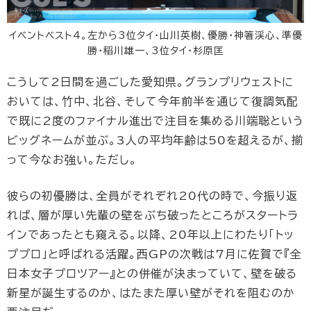
イベントベスト4。左から3位タイ・山川英樹、優勝・神箸渓心、準優
勝・稲川雄一、3位タイ・杉原匡
こうして2日間を過ごした愛知県。グランプリウェストに
おいては、竹中、北谷、そして今年前半を通じて復調気配
で既に2度のファイナル進出で注目を集める川端聡という
ビッグネームが並ぶ。3人の平均年齢は50を超えるが、揃
って今なお強い。ただし。
彼らの初優勝は、全員がそれぞれ20代の時で、今振り返
れば、層が厚い先輩の壁をぶち破ったところがスタートラ
インであったとも窺える。以降、20年以上にわたり「トッ
ププロ」と呼ばれる活躍。西GPの次戦は7月に佐賀で『全
日本女子プロツアー』との併催が決まっていて、壁を破る
新星が誕生するのか、はたまた厚い壁がそれを阻むのか