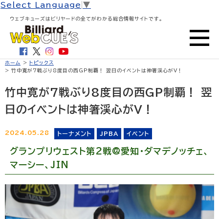
Select Language
▼
ウェブキューズはビリヤードの全てがわかる総合情報サイトです。
ホーム
>
トピックス
> 竹中寛が7戦ぶり8度目の西GP制覇！ 翌日のイベントは神箸渓心がV！
竹中寛が7戦ぶり8度目の西GP制覇！ 翌
日のイベントは神箸渓心がV！
2024.05.28
トーナメント
JPBA
イベント
グランプリウェスト第2戦@愛知・ダマデノッチェ、
マーシー、JIN