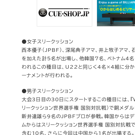
●女子スリークッション
西本優子（JPBF）、深尾典子アマ、井上牧子アマ
を加えた計5名が出場し、他韓国7名、ベトナム4名
われるこの種目は、U22と同じく4名×4組に分
ーナメントが行われる。
●男子スリークッション
大会3日目の30日にスタートするこの種目には、『World 
リークッション世界選手権 国別対抗戦）で銅メダ
新井達雄ら9名のJPBFプロが参戦。韓国からはデ
ムからはスリークッション世界選手権 国別対抗戦で
含む10名、さらに今回は中国から1名が出場する。