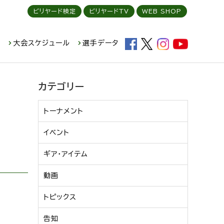
ビリヤード検定
ビリヤードTV
WEB SHOP
ド
大会スケジュール
選手データ
カテゴリー
トーナメント
イベント
ギア・アイテム
動画
トピックス
告知