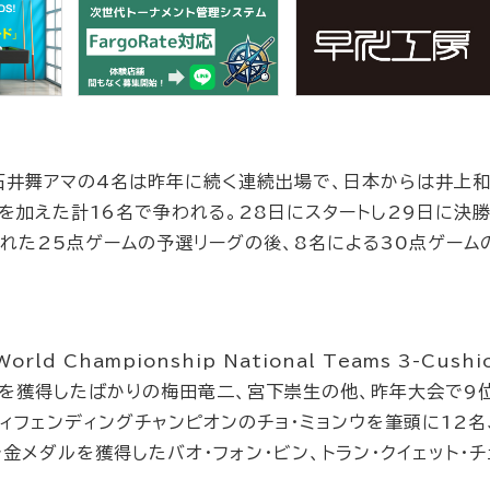
、石井舞アマの4名は昨年に続く連続出場で、日本からは井上
を加えた計16名で争われる。28日にスタートし29日に決
かれた25点ゲームの予選リーグの後、8名による30点ゲーム
Championship National Teams 3-Cushi
ルを獲得したばかりの梅田竜二、宮下崇生の他、昨年大会で9
ィフェンディングチャンピオンのチョ・ミョンウを筆頭に12名
金メダルを獲得したバオ・フォン・ビン、トラン・クイェット・チ