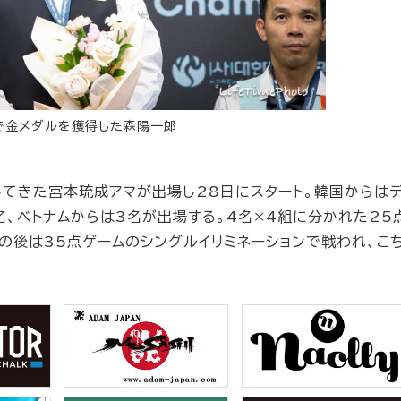
で金メダルを獲得した森陽一郎
てきた宮本琉成アマが出場し28日にスタート。韓国からはデ
名、ベトナムからは3名が出場する。4名×4組に分かれた25
の後は35点ゲームのシングルイリミネーションで戦われ、こ