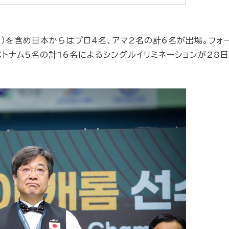
F）を含め日本からはプロ4名、アマ2名の計6名が出場。フォ
ベトナム5名の計16名によるシングルイリミネーションが28