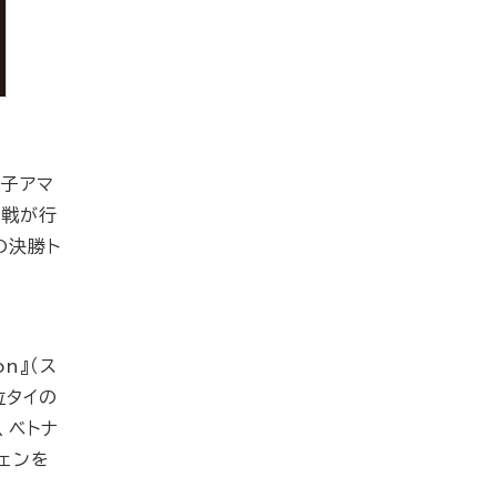
和子アマ
勝戦が行
の決勝ト
on』（ス
位タイの
、ベトナ
ェンを