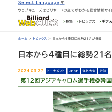
Select Language
▼
ウェブキューズはビリヤードの全てがわかる総合情報サイ
特集
トピックス
ギア＆
ホーム
>
トピックス
> 日本から4種目に総勢21名が参戦
日本から4種目に総勢21
2024.03.27
トーナメント
JPBF
海外大会
告知
第12回アジアキャロム選手権@韓国