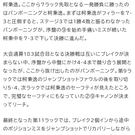
柯秉逸。ここから7ラック先取となる一発勝負に勝ったの
はバンボーニングと柯秉逸。まずは柯秉逸がフィラーを7-
3と圧倒すると、ステージ3では1勝4敗と振るわなかった
バンボーニングが、序盤の⑨を始め手痛いミスが続いた
柯秉中を7-3で下して決勝に進んだ。
大会通算183試合目となる決勝戦は互いにブレイクが決
まらない中、序盤から中盤にかけ4-4まで競り合う展開と
なったが、ここから抜け出したのがバンボーニング。第9ラ
ックでは柯秉逸のジャンプショットファウルの後を取り切
り5-4、次ラックでは柯秉逸のセーフティが見えたところ
で、完璧なセーフティにもなっていた②⑨キャノンが決ま
ってリーチ。
最終となった第11ラックでは、ブレイク2個インから途中
のポジションミスをジャンプショットでリカバリーしながら