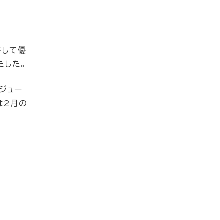
下して優
たした。
ジュー
は2月の