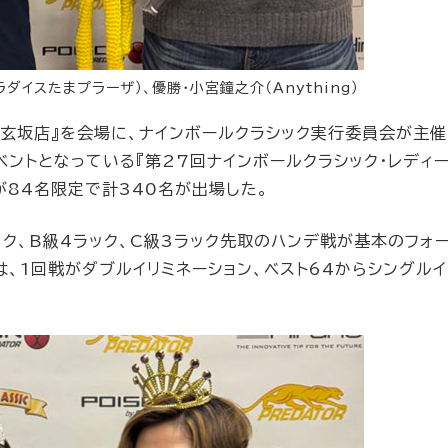
イスたまプラーザ）、優勝・小宮鐘之介（Anything）
ス道玄坂店』を会場に、ナインボールクラシック実行委員会が主催
ントとなっている『第27回ナインボールクラシック・レディ
が84名限定で計340名が出場した。
ック、B級4ラック、C級3ラック先取のハンデ戦が基本のフォ
は、1回戦がダブルイリミネーション、ベスト64からシングルイ