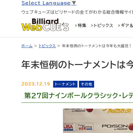
Select Language
▼
ウェブキューズはビリヤードの全てがわかる総合情報サイ
特集
トピックス
ギア＆
ホーム
>
トピックス
> 年末恒例のトーナメントは今年も大盛況！
年末恒例のトーナメントは
2023.12.19
トーナメント
その他
第27回ナインボールクラシック・レ