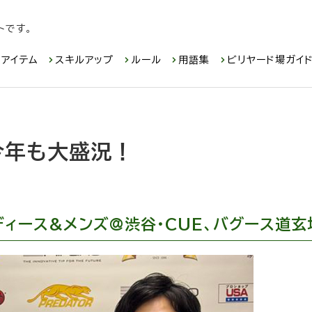
トです。
アイテム
スキルアップ
ルール
用語集
ビリヤード場ガイ
今年も大盛況！
ディース&メンズ@渋谷・CUE、バグース道玄