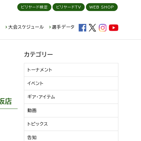
ビリヤード検定
ビリヤードTV
WEB SHOP
ド
大会スケジュール
選手データ
カテゴリー
トーナメント
イベント
ギア・アイテム
坂店
動画
トピックス
告知