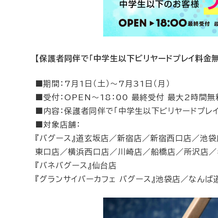
【保護者同伴で「中学生以下ビリヤードプレイ料金無
■期間：7月1日（土）～7月31日（月）
■受付：OPEN～18：00 最終受付 最大2時間
■内容：保護者同伴で「中学生以下ビリヤードプレ
■対象店舗：
『バグース』道玄坂店／新宿店／新宿西口店／池
東口店／横浜西口店／川崎店／船橋店／所沢店／
『バネバグース』仙台店
『グランサイバーカフェ バグース』池袋店／なんば