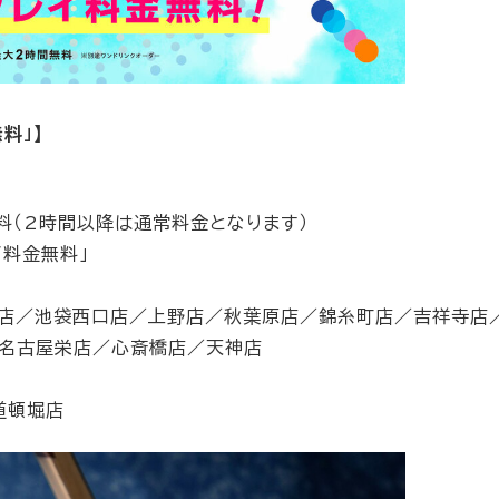
料」】
無料（2時間以降は通常料金となります）
イ料金無料」
袋店／池袋西口店／上野店／秋葉原店／錦糸町店／吉祥寺店
名古屋栄店／心斎橋店／天神店
道頓堀店