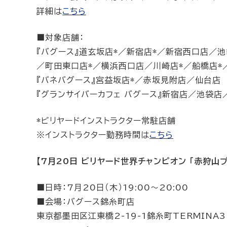
詳細は
こちら
■対象店舗：
『バグース』道玄坂店*／新宿店*／新宿西口店／
／町田東口店*／横浜西口店／川崎店*／船橋店
『バネバグース』宮益坂店*／赤坂見附店／仙台店
『グランサイバーカフェ バグース』新宿店／池袋
*ビリヤードインストラクター常駐店舗
※インストラクター勤務時間は
こちら
【7月20日 ビリヤード世界チャンピオン 「赤狩山
■日時：7月20日（木）19:00～20:00
■会場：バグース錦糸町店
東京都墨田区江東橋2-19-1錦糸町TERMINA3