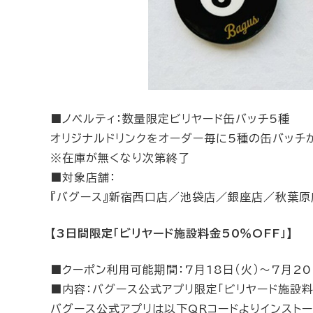
■ノベルティ：数量限定ビリヤード缶バッチ5種
オリジナルドリンクをオーダー毎に5種の缶バッチ
※在庫が無くなり次第終了
■対象店舗：
『バグース』新宿西口店／池袋店／銀座店／秋葉
【3日間限定「ビリヤード施設料金50％OFF」】
■クーポン利用可能期間：7月18日（火）～7月20
■内容：バグース公式アプリ限定「ビリヤード施設料
バグース公式アプリは以下QRコードよりインスト