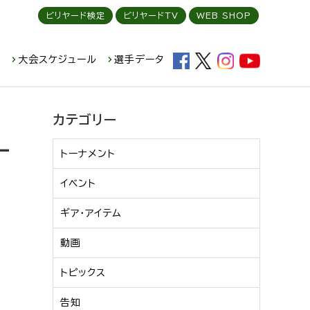
ビリヤード検定
ビリヤードTV
WEB SHOP
ド
大会スケジュール
選手データ
カテゴリー
ー
トーナメント
イベント
ギア・アイテム
動画
トピックス
告知