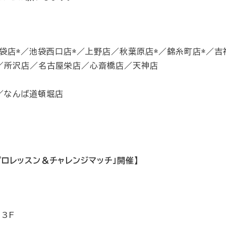
池袋店*／池袋西口店*／上野店／秋葉原店*／錦糸町店*／吉
*／所沢店／名古屋栄店／心斎橋店／天神店
店／なんば道頓堀店
プロレッスン＆チャレンジマッチ」開催】
 3F