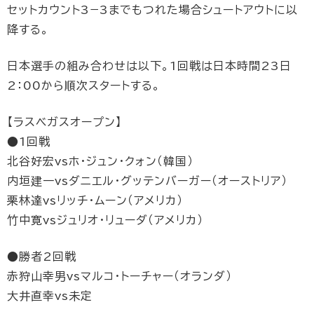
セットカウント3−3までもつれた場合シュートアウトに以
降する。
日本選手の組み合わせは以下。1回戦は日本時間23日
2：00から順次スタートする。
【ラスベガスオープン】
●1回戦
北谷好宏vsホ・ジュン・クォン（韓国）
内垣建一vsダニエル･グッテンバーガー（オーストリア）
栗林達vsリッチ･ムーン（アメリカ）
竹中寛vsジュリオ･リューダ（アメリカ）
●勝者2回戦
赤狩山幸男vsマルコ･トーチャー（オランダ）
大井直幸vs未定