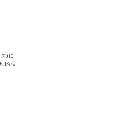
ーズ』に
幸は9位