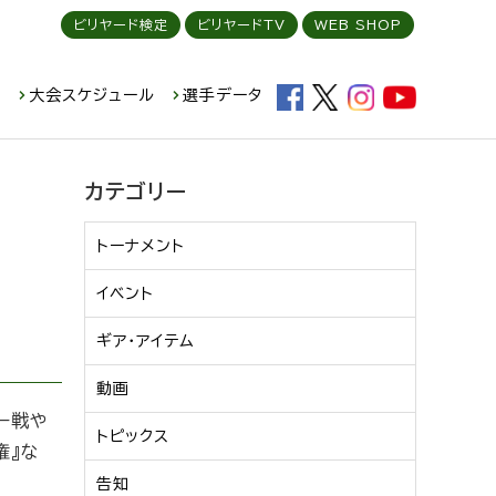
ビリヤード検定
ビリヤードTV
WEB SHOP
ド
大会スケジュール
選手データ
カテゴリー
トーナメント
イベント
ギア・アイテム
動画
アー戦や
トピックス
権』な
告知