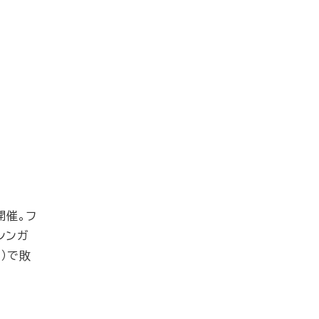
開催。フ
シンガ
）で敗