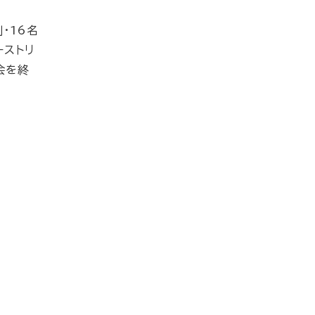
制・16名
ーストリ
会を終