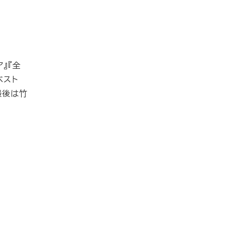
』『全
ベスト
最後は竹