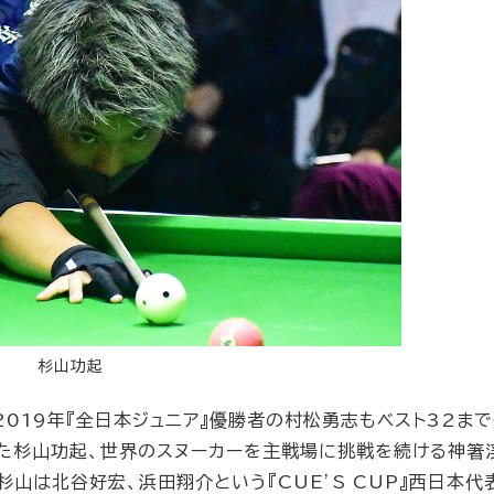
杉山功起
019年『全日本ジュニア』優勝者の村松勇志もベスト32まで
した杉山功起、世界のスヌーカーを主戦場に挑戦を続ける神箸
杉山は北谷好宏、浜田翔介という『CUE’S CUP』西日本代