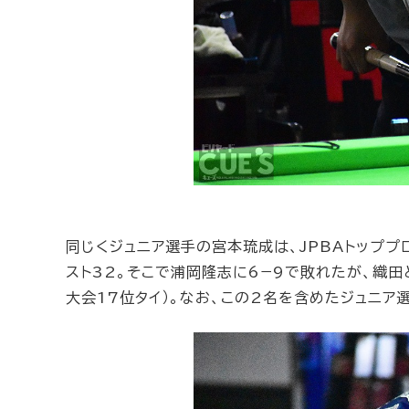
同じくジュニア選手の宮本琉成は、JPBAトッププ
スト32。そこで浦岡隆志に6−9で敗れたが、織
大会17位タイ）。なお、この2名を含めたジュニア選