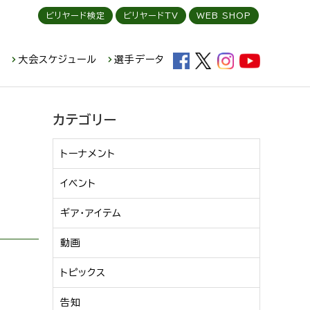
ビリヤード検定
ビリヤードTV
WEB SHOP
ド
大会スケジュール
選手データ
カテゴリー
トーナメント
イベント
ギア・アイテム
動画
トピックス
告知