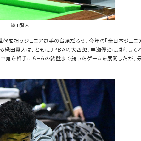
織田賢人
世代を担うジュニア選手の台頭だろう。今年の『全日本ジュニア
る織田賢人は、ともにJPBAの大西想、早瀬優治に勝利して
竹中寛を相手に6−6の終盤まで競ったゲームを展開したが、