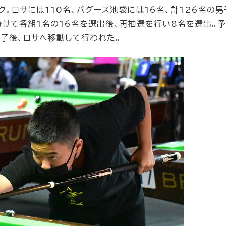
ク。ロサには110名、バグース池袋には16名、計126名の
分けて各組1名の16名を選出後、再抽選を行い8名を選出。
了後、ロサへ移動して行われた。