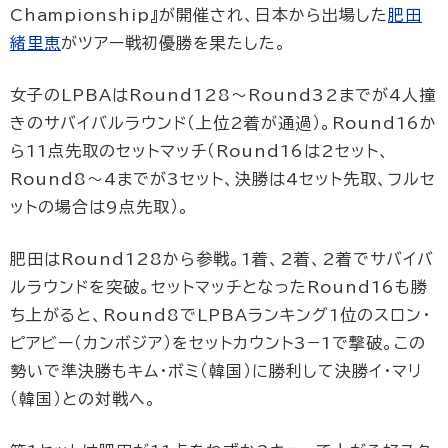
Championship』が開催され、日本から出場した
肥田
緒里恵
がツアー戦初優勝を果たした。
女子のLPBAはRound128〜Round32までが4人撞
きのサバイバルラウンド（上位2着が通過）。Round16か
ら11点先取のセットマッチ（Round16は2セット、
Round8〜4までが3セット、決勝は4セット先取、フルセ
ットの場合は9点先取）。
肥田はRound128から参戦。1着、2着、2着でサバイバ
ルラウンドを突破。セットマッチとなったRound16も勝
ち上がると、Round8でLPBAランキング1位のスロン・
ピアビー（カンボジア）をセットカウント3−1で撃破。この
勢いで準決勝もキム・ボミ（韓国）に勝利して決勝イ・マリ
（韓国）との対戦へ。