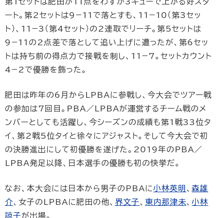
第1セットは肥田が11点をわずか3キューで上がる好スタ
ート。第2セットは9−11で落とすも、11−10（第3セッ
ト）、11−3（第4セット）の2連取でリーチ。第5セットは
9−11の2点差で落として追い上げに遭ったが、第6セッ
トは持ち前の得点力で接戦を制し、11−7。セットカウント
4−2で優勝を飾った。
肥田は昨年の6月からLPBAに参戦し、今大会でツアー戦
の参加は7回目。PBA／LPBAが運営するチーム戦のメ
ンバーとしても活躍し、今シーズンの成績も第1戦33位タ
イ、第2戦5位タイと徐々にアジャスト。そして今大会で初
の決勝進出にして初優勝を遂げた。2019年のPBA／
LPBA発足以降、日本選手の優勝も初の快挙だ。
なお、本大会には日本から男子のPBAに
小林英明
、
森雄
介
、女子のLPBAに肥田の他、
界文子
、
東内那津未
、
小林
諒子
が出場。