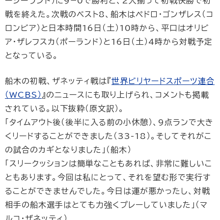
ージーランド）に9−0で勝利と、2人揃って初戦快勝で初
戦を終えた。次戦のベスト8、船木はペドロ･ゴンザレス（コ
ロンビア）と日本時間16日（土）10時から、平口はオリビ
ア･ザレフスカ（ポーランド）と16日（土）4時から対戦予定
となっている。
船木の初戦、ザネッティ戦は『
世界ビリヤードスポーツ連合
（WCBS）
』のニュースにも取り上げられ、コメントも掲載
されている。以下抜粋（原文訳）。
「タイムアウト後（後半に入る前の小休憩）、9点ランで大き
くリードすることができました（33-18）。そしてそれがこ
の試合のカギとなりました」（船木）
「スリークッションは簡単なこともあれば、非常に難しいこ
ともあります。今回は私にとって、それを望む形で実行す
ることができませんでした。今日は運が悪かったし、対戦
相手の船木選手はとても力強くプレーしていました」（マ
ルコ･ザネッティ）