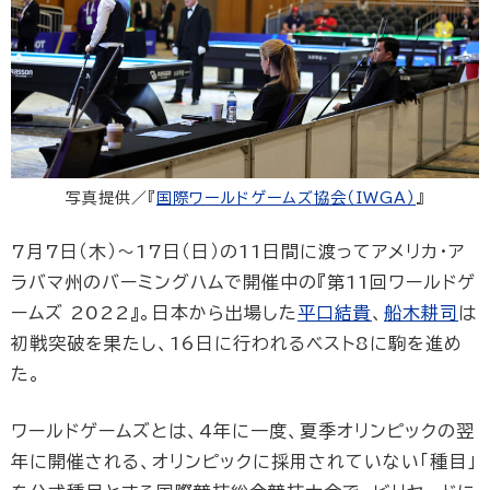
写真提供／『
国際ワールドゲームズ協会（IWGA）
』
7月7日（木）〜17日（日）の11日間に渡ってアメリカ・ア
ラバマ州のバーミングハムで開催中の『第11回ワールドゲ
ームズ 2022』。日本から出場した
平口結貴
、
船木耕司
は
初戦突破を果たし、16日に行われるベスト8に駒を進め
た。
ワールドゲームズとは、4年に一度、夏季オリンピックの翌
年に開催される、オリンピックに採用されていない「種目」