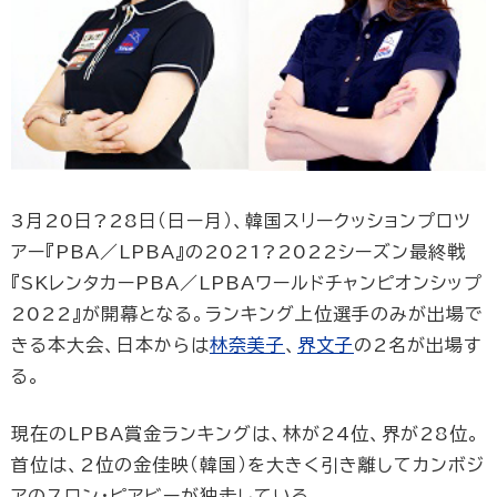
3月20日?28日（日ー月）、韓国スリークッションプロツ
アー『PBA／LPBA』の2021?2022シーズン最終戦
『SKレンタカーPBA／LPBAワールドチャンピオンシップ
2022』が開幕となる。ランキング上位選手のみが出場で
きる本大会、日本からは
林奈美子
、
界文子
の2名が出場す
る。
現在のLPBA賞金ランキングは、林が24位、界が28位。
首位は、2位の金佳映（韓国）を大きく引き離してカンボジ
アのスロン・ピアビーが独走している。