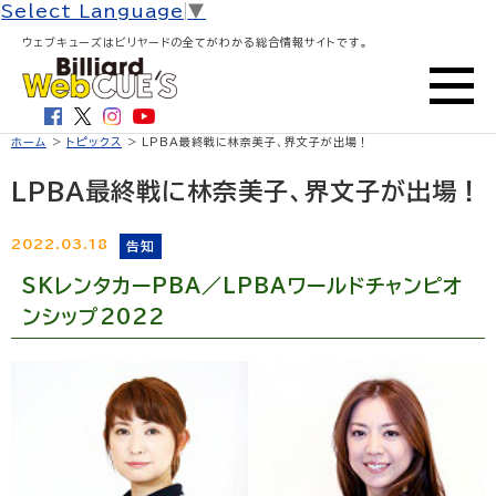
Select Language
▼
ウェブキューズはビリヤードの全てがわかる総合情報サイトです。
ホーム
>
トピックス
> LPBA最終戦に林奈美子、界文子が出場！
LPBA最終戦に林奈美子、界文子が出場！
2022.03.18
告知
SKレンタカーPBA／LPBAワールドチャンピオ
ンシップ2022