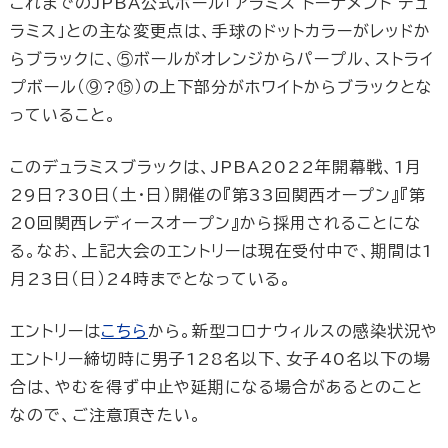
これまでのJPBA公式ボール「アラミス トーナメント デュ
ラミス」との主な変更点は、手球のドットカラーがレッドか
らブラックに、⑤ボールがオレンジからパープル、ストライ
プボール（⑨?⑮）の上下部分がホワイトからブラックとな
っていること。
このデュラミスブラックは、JPBA2022年開幕戦、1月
29日?30日（土・日）開催の『第33回関西オープン』『第
20回関西レディースオープン』から採用されることにな
る。なお、上記大会のエントリーは現在受付中で、期間は1
月23日（日）24時までとなっている。
エントリーは
こちら
から。新型コロナウィルスの感染状況や
エントリー締切時に男子128名以下、女子40名以下の場
合は、やむを得ず中止や延期になる場合があるとのこと
なので、ご注意頂きたい。