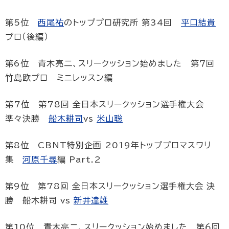
第5位
西尾祐
のトッププロ研究所 第34回
平口結貴
プロ（後編）
第6位 青木亮二、スリークッション始めました 第７回
竹島欧プロ ミニレッスン編
第7位 第78回 全日本スリークッション選手権大会
準々決勝
船木耕司
vs
米山聡
第8位 CBNT特別企画 2019年トッププロマスワリ
集
河原千尋
編 Part.2
第9位 第78回 全日本スリークッション選手権大会 決
勝 船木耕司 vs
新井達雄
第10位 青木亮二、スリークッション始めました 第６回