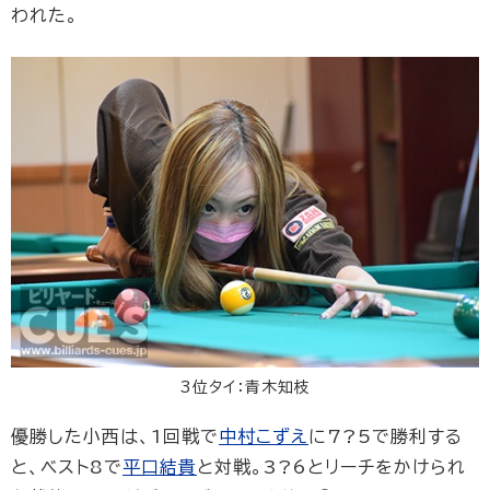
われた。
3位タイ：青木知枝
優勝した小西は、1回戦で
中村こずえ
に7?5で勝利する
と、ベスト8で
平口結貴
と対戦。3?6とリーチをかけられ