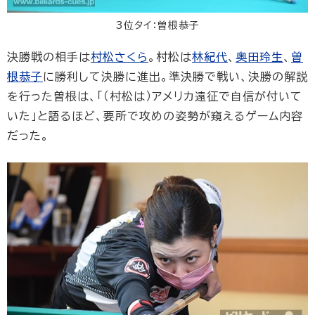
3位タイ：曽根恭子
決勝戦の相手は
村松さくら
。村松は
林紀代
、
奥田玲生
、
曽
根恭子
に勝利して決勝に進出。準決勝で戦い、決勝の解説
を行った曽根は、「（村松は）アメリカ遠征で自信が付いて
いた」と語るほど、要所で攻めの姿勢が窺えるゲーム内容
だった。