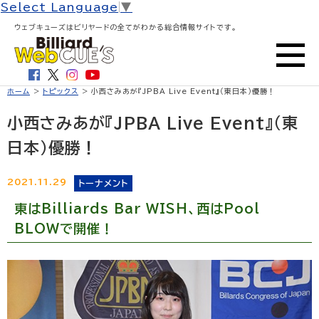
Select Language
▼
ウェブキューズはビリヤードの全てがわかる総合情報サイトです。
ホーム
>
トピックス
> 小西さみあが『JPBA Live Event』（東日本）優勝！
小西さみあが『JPBA Live Event』（東
日本）優勝！
2021.11.29
トーナメント
東はBilliards Bar WISH、西はPool
BLOWで開催！