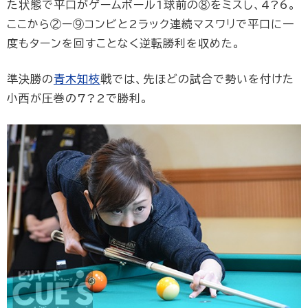
た状態で平口がゲームボール1球前の⑧をミスし、4?6。
ここから②ー⑨コンビと2ラック連続マスワリで平口に一
度もターンを回すことなく逆転勝利を収めた。
準決勝の
青木知枝
戦では、先ほどの試合で勢いを付けた
小西が圧巻の7?2で勝利。