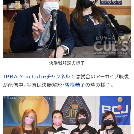
決勝戦解説の様子
JPBA YouTubeチャンネル
では試合のアーカイブ映像
が配信中。写真は決勝解説・
曽根恭子
の時の様子。