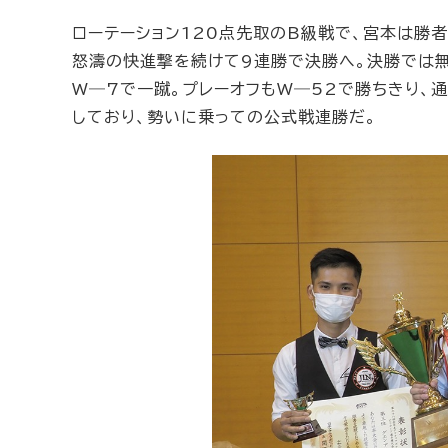
ローテーション120点先取のB級戦で、宮本は勝
怒濤の快進撃を続けて9連勝で決勝へ。決勝では
W―7で一蹴。プレーオフもW―52で勝ちきり、
しており、勢いに乗っての公式戦連勝だ。