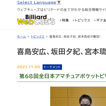
Select Language
▼
ウェブキューズはビリヤードの全てがわかる総合情報サイ
特集
トピックス
ギア＆
ホーム
>
トピックス
> 喜島安広、坂田夕紀、宮本琉成が戴冠!
喜島安広、坂田夕紀、宮本琉
2021.11.08
トーナメント
第68回全日本アマチュアポケット