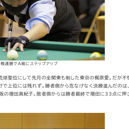
戦連勝でA級にステップアップ
女流球聖位にして先月の全関東も制した東京の梶原愛。だが不
けで上位には残れず。勝者側から危なげなく決勝進んだのは
阪の増田真紀子。敗者側からは勝者最終で増田に33点に押