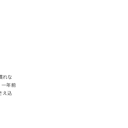
慣れな
、一年前
さえ込