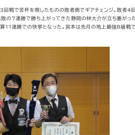
者3回戦で苦杯を喫したものの敗者側でギアチェンジ。敗者4
無敗の7連勝で勝ち上がってきた静岡の林大介が立ち塞がっ
通算11連勝での快挙となった。宮本は先月の地上最強B級戦