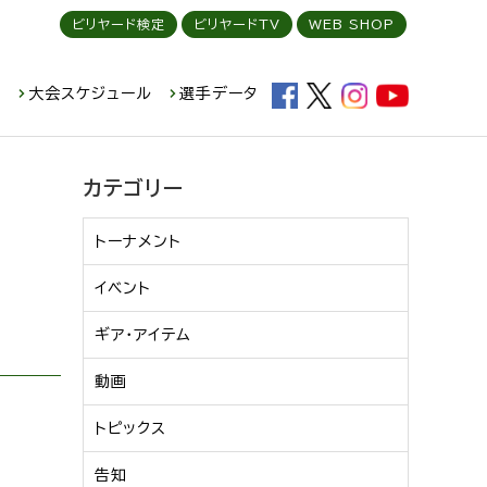
ビリヤード検定
ビリヤードTV
WEB SHOP
ド
大会スケジュール
選手データ
カテゴリー
トーナメント
イベント
ギア・アイテム
動画
トピックス
告知