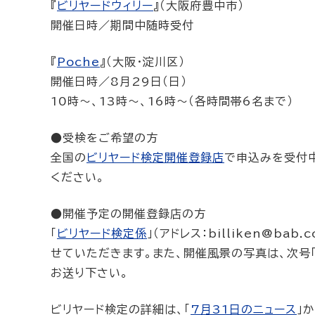
『
ビリヤードウィリー
』（大阪府豊中市）
開催日時／期間中随時受付
『
Poche
』（大阪・淀川区）
開催日時／8月29日（日）
10時～、13時～、16時～（各時間帯6名まで）
●受検をご希望の方
全国の
ビリヤード検定開催登録店
で申込みを受付
ください。
●開催予定の開催登録店の方
「
ビリヤード検定係
」（アドレス：billiken@b
せていただきます。また、開催風景の写真は、次号「
お送り下さい。
ビリヤード検定の詳細は、「
7月31日のニュース
」