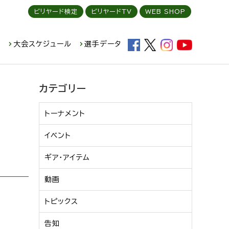
ビリヤード検定
ビリヤードTV
WEB SHOP
ド
大会スケジュール
選手データ
カテゴリー
トーナメント
イベント
ギア・アイテム
動画
トピックス
告知