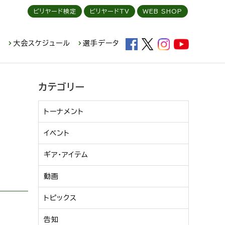
ビリヤード検定
ビリヤードTV
WEB SHOP
ド
大会スケジュール
選手データ
カテゴリー
トーナメント
イベント
ギア・アイテム
動画
トピックス
告知