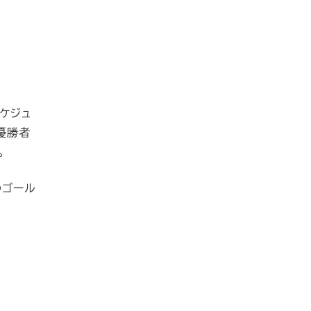
ケジュ
優勝者
。
のゴール